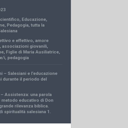
023
cientifico
,
Educazione
,
ne
,
Pedagogia
,
tutta la
Salesiana
ttivo e effettivo
,
amore
,
associazioni giovanili
,
ne
,
Figlie di Maria Ausiliatrice
,
e/i
,
pedagogia
ni – Salesiani e l’educazione
i durante il periodo del
 – Assistenza: una parola
l metodo educativo di Don
rande rilevanza biblica.
i spiritualità salesiana 1.