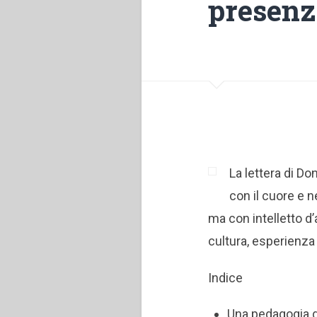
presenz
La lettera di D
con il cuore e n
ma con intelletto d
cultura, esperienza 
Indice
Una pedagogia de