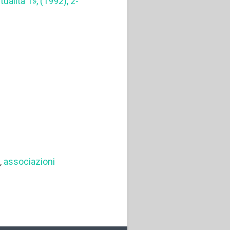
tualità 1», (1992), 2-
o
,
associazioni