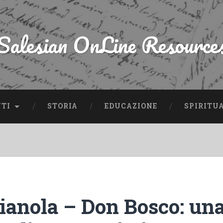
Salesian OnLine Resource
NTI
STORIA
EDUCAZIONE
SPIRITU
Gianola – Don Bosco: un