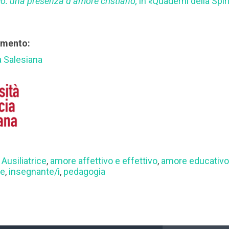
o: una presenza d’amore cristiano,
in «Quaderni della Spiri
rimento:
a Salesiana
 Ausiliatrice
,
amore affettivo e effettivo
,
amore educativ
ne
,
insegnante/i
,
pedagogia