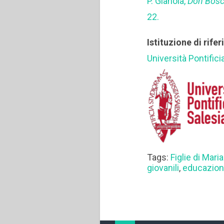
P. Gianola,
Don Bosc
22.
Istituzione di rife
Università Pontifici
Tags:
Figlie di Maria
giovanili
,
educazio