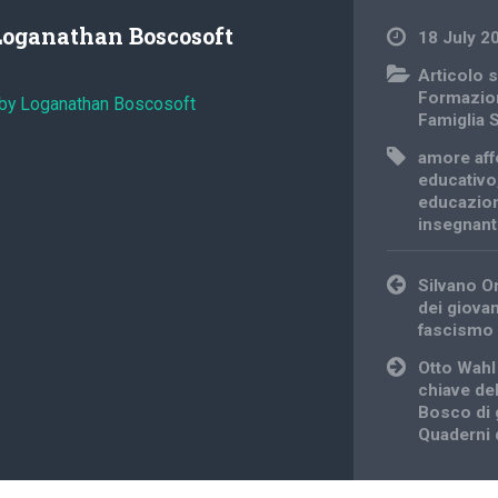
Loganathan Boscosoft
18 July 2
Articolo s
Formazio
 by Loganathan Boscosoft
Famiglia 
amore affe
educativo
educazio
insegnant
Post
Silvano O
navigation
dei giovan
fascismo
Otto Wahl
chiave de
Bosco di g
Quaderni d