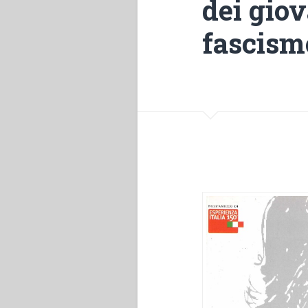
dei giov
fascism