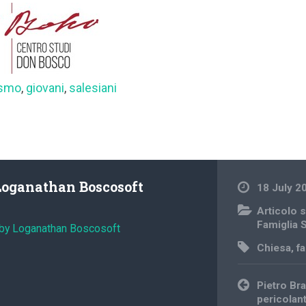
ismo
,
giovani
,
salesiani
Loganathan Boscosoft
18 July 2
Articolo s
Famiglia 
 by Loganathan Boscosoft
Chiesa
,
f
Post
Pietro Br
navigation
pericolant