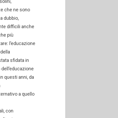
olini,
ze che ne sono
a dubbio,
e difficili anche
che più
are: l’educazione
della
stata sfidata in
 dell’educazione
n questi anni, da
n
ernativo a quello
li, con