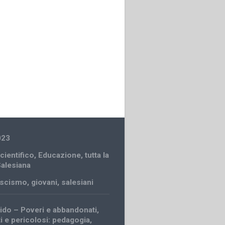
023
cientifico
,
Educazione
,
tutta la
Salesiana
ascismo
,
giovani
,
salesiani
aido – Poveri e abbandonati,
i e pericolosi: pedagogia,