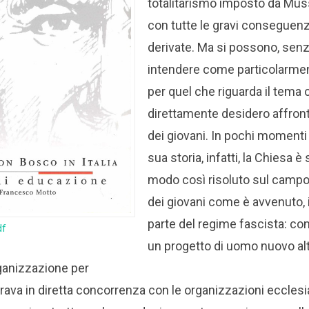
totalitarismo imposto da Muss
con tutte le gravi conseguen
derivate. Ma si possono, senz
intendere come particolarment
per quel che riguarda il tema 
direttamente desidero affront
dei giovani. In pochi momenti 
sua storia, infatti, la Chiesa è 
modo così risoluto sul campo
dei giovani come è avvenuto, i
parte del regime fascista: co
df
un progetto di uomo nuovo alt
rganizzazione per
trava in diretta concorrenza con le organizzazioni ecclesia