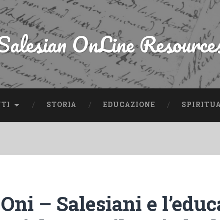
Salesian OnLine Resource
NTI
STORIA
EDUCAZIONE
SPIRITU
Oni – Salesiani e l’edu