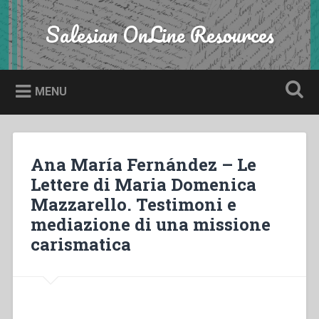
Skip
to
Salesian OnLine Resources
Search
content
MENU
Ana María Fernández – Le
Lettere di Maria Domenica
Mazzarello. Testimoni e
mediazione di una missione
carismatica