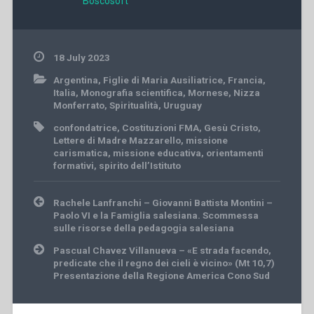
Boscosoft
18 July 2023
Argentina
,
Figlie di Maria Ausiliatrice
,
Francia
,
Italia
,
Monografia scientifica
,
Mornese
,
Nizza
Monferrato
,
Spiritualità
,
Uruguay
confondatrice
,
Costituzioni FMA
,
Gesù Cristo
,
Lettere di Madre Mazzarello
,
missione
carismatica
,
missione educativa
,
orientamenti
formativi
,
spirito dell’Istituto
Post
Rachele Lanfranchi – Giovanni Battista Montini –
navigation
Paolo VI e la Famiglia salesiana. Scommessa
sulle risorse della pedagogia salesiana
Pascual Chavez Villanueva – «E strada facendo,
predicate che il regno dei cieli è vicino» (Mt 10,7)
Presentazione della Regione America Cono Sud