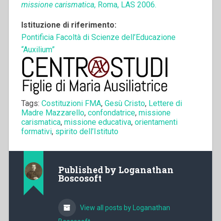
missione carismatica
, Roma, LAS 2006.
Istituzione di riferimento:
Pontificia Facoltà di Scienze dell’Educazione
“Auxilium”
Tags:
Costituzioni FMA
,
Gesù Cristo
,
Lettere di
Madre Mazzarello
,
confondatrice
,
missione
carismatica
,
missione educativa
,
orientamenti
formativi
,
spirito dell’Istituto
Published by
Loganathan
Boscosoft
View all posts by Loganathan