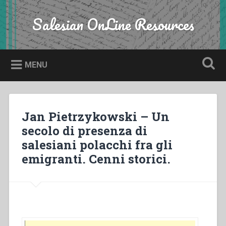
Skip
to
Salesian OnLine Resources
Search
content
MENU
Jan Pietrzykowski – Un
secolo di presenza di
salesiani polacchi fra gli
emigranti. Cenni storici.