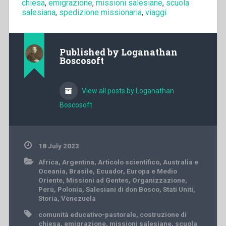
chiesa
,
emigrazione
,
missioni salesiane
,
scuola
salesiana
,
spedizione missionaria
,
viaggi
Published by
Loganathan
Boscosoft
View all posts by Loganathan
Boscosoft
18 July 2023
Africa
,
Argentina
,
Articolo scientifico
,
Australia e
Oceania
,
Brasile
,
Ecuador
,
Europa e Medio
Oriente
,
Missioni ad Gentes
,
Organizzazione
,
Perù
,
Polonia
,
Salesiani di don Bosco
,
Stati Uniti
,
Storia
,
Venezuela
comunità educativo-pastorale
,
costruzione di
chiesa
,
emigrazione
,
missioni salesiane
,
scuola