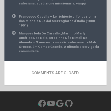
salesiana
,
spedizione missionaria
,
viaggi
Post
Francesco Casella – Le richieste di fondazioni a
navigation
don Michele Rua dal Mezzogiorno d’Italia (1888-
1901)
Marques Ieda De Carvalho,Marinho Marly
Américo Dos Reis,Terezinha Déa Rímoli De
Almeida – O museu da missão salesiana de Mato
Grosso, Em Campo Grande. A ciência a serviço da
comunidade
COMMENTS ARE CLOSED.
Facebook
YouTube
Google
GitHub