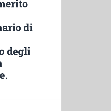
merito
nario di
o degli
n
e.