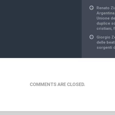
Post
Renato Zi
navigation
Argentina
Unione de
duplice s
cristiani, 
Giorgio Z
delle beati
sorgenti d
COMMENTS ARE CLOSED.