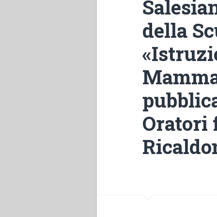
Salesia
della Sc
«Istruzi
Mamma 
pubblica
Oratori 
Ricaldon