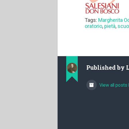
Tags:
Margherita O
oratorio
,
pietà
,
scuo
Published by
View all posts