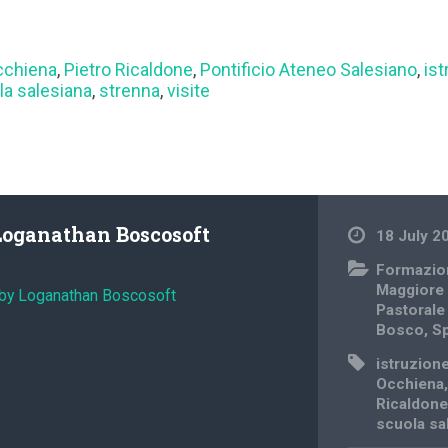
cchiena
,
Pietro Ricaldone
,
Pontificio Ateneo Salesiano
,
ist
la salesiana
,
strenna
,
visite
Loganathan Boscosoft
18 July 2
Formazio
Maggiore
 by Loganathan Boscosoft
Pastorale
Bosco
,
Sp
istruzione
Occhiena
Ricaldon
scuola sa