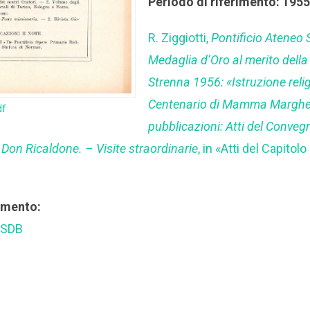
Periodo di riferimento: 195
R. Ziggiotti,
Pontificio Ateneo 
Medaglia d’Oro al merito della
Strenna 1956: «Istruzione relig
Centenario di Mamma Margher
df
pubblicazioni: Atti del Conveg
di Don Ricaldone. – Visite straordinarie
, in «Atti del Capitol
rimento:
 SDB