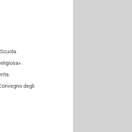
 Scuola.
eligiosa» .
ita.
 Convegno degli