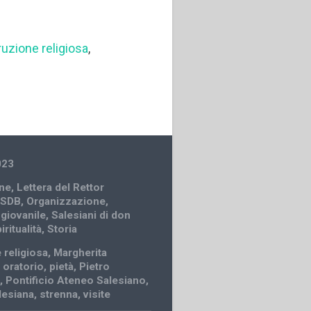
ruzione religiosa
,
023
ne
,
Lettera del Rettor
 SDB
,
Organizzazione
,
 giovanile
,
Salesiani di don
iritualità
,
Storia
 religiosa
,
Margherita
,
oratorio
,
pietà
,
Pietro
e
,
Pontificio Ateneo Salesiano
,
lesiana
,
strenna
,
visite