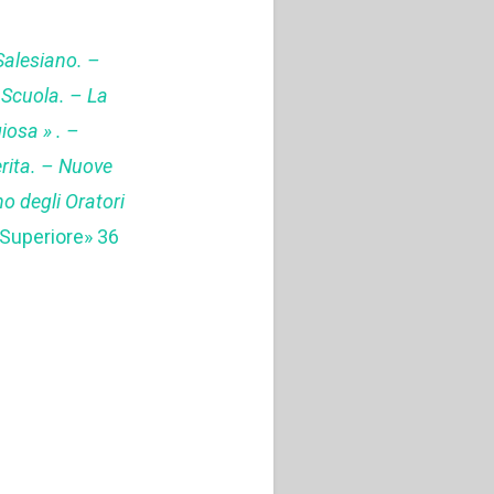
5
Salesiano. –
 Scuola. – La
iosa » . –
ita. – Nuove
no degli Oratori
o Superiore» 36