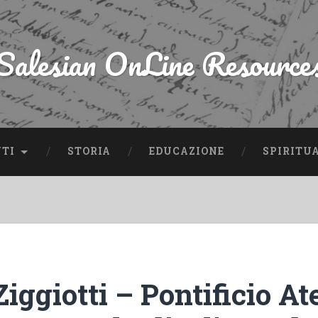
Salesian OnLine Resource
NTI
STORIA
EDUCAZIONE
SPIRITU
iggiotti – Pontificio A