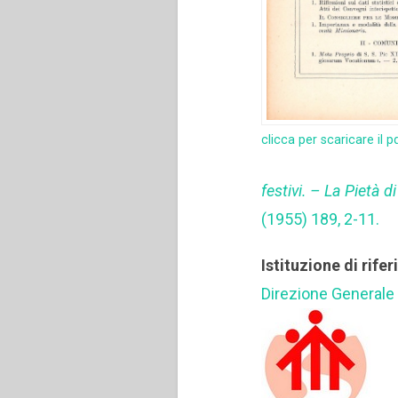
clicca per scaricare il p
festivi. – La Pietà 
(1955) 189, 2-11.
Istituzione di rife
Direzione Generale