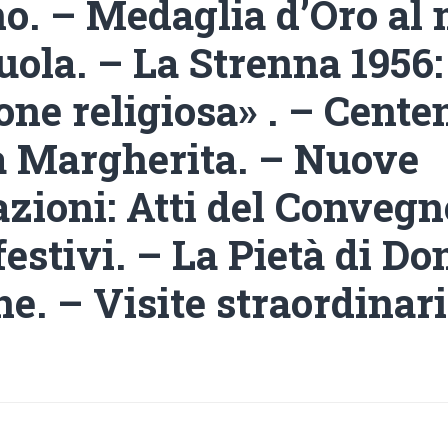
no. – Medaglia d’Oro al 
uola. – La Strenna 1956:
one religiosa» . – Cente
Margherita. – Nuove
zioni: Atti del Convegn
festivi. – La Pietà di Do
e. – Visite straordinari