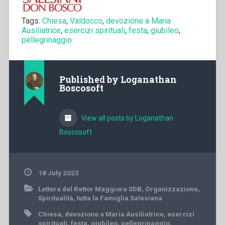
Tags:
Chiesa
,
Valdocco
,
devozione a Maria
Ausiliatrice
,
esercizi spirituali
,
festa
,
giubileo
,
pellegrinaggio
Published by
Loganathan
Boscosoft
View all posts by Loganathan
Boscosoft
18 July 2023
Lettera del Rettor Maggiore SDB
,
Organizzazione
,
Spiritualità
,
tutta la Famiglia Salesiana
Chiesa
,
devozione a Maria Ausiliatrice
,
esercizi
spirituali
,
festa
,
giubileo
,
pellegrinaggio
,