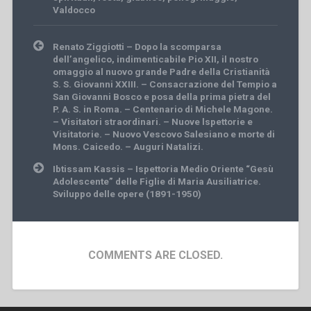
Valdocco
Post
Renato Ziggiotti – Dopo la scomparsa
navigation
dell’angelico, indimenticabile Pio XII, il nostro
omaggio al nuovo grande Padre della Cristianità
S. S. Giovanni XXIII. – Consacrazione del Tempio a
San Giovanni Bosco e posa della prima pietra del
P. A. S. in Roma. – Centenario di Michele Magone.
– Visitatori straordinari. – Nuove lspettorie e
Visitatorie. – Nuovo Vescovo Salesiano e morte di
Mons. Caicedo. – Auguri Natalizi.
Ibtissam Kassis – Ispettoria Medio Oriente “Gesù
Adolescente” delle Figlie di Maria Ausiliatrice.
Sviluppo delle opere (1891-1950)
COMMENTS ARE CLOSED.