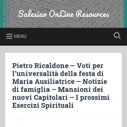
Skip
to
Salesian OnLine Resources
Search
content
MENU
Pietro Ricaldone – Voti per
l’universalità della festa di
Maria Ausiliatrice – Notizie
di famiglia – Mansioni dei
nuovi Capitolari – I prossimi
Esercizi Spirituali