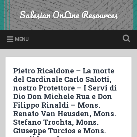
Skip
to
Salesian OnLine Resources
Search
content
MENU
Pietro Ricaldone – La morte
del Cardinale Carlo Salotti,
nostro Protettore – I Servi di
Dio Don Michele Rua e Don
Filippo Rinaldi – Mons.
Renato Van Heusden, Mons.
Stefano Trochta, Mons.
Giuseppe Turcios e Mons.