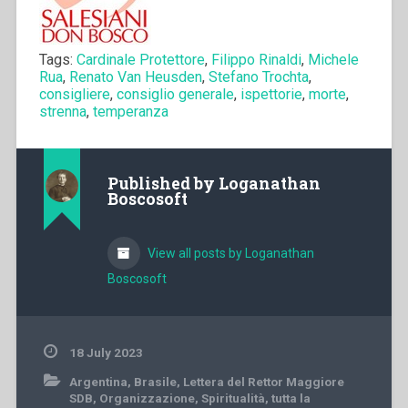
Tags:
Cardinale Protettore
,
Filippo Rinaldi
,
Michele
Rua
,
Renato Van Heusden
,
Stefano Trochta
,
consigliere
,
consiglio generale
,
ispettorie
,
morte
,
strenna
,
temperanza
Published by
Loganathan
Boscosoft
View all posts by Loganathan
Boscosoft
18 July 2023
Argentina
,
Brasile
,
Lettera del Rettor Maggiore
SDB
,
Organizzazione
,
Spiritualità
,
tutta la