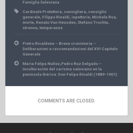
Famiglia Salesiana
Cardinale Protettore
,
consigliere
,
consiglio
generale
,
Filippo Rinaldi
,
ispettorie
,
Michele Rua
,
morte
,
Renato Van Heusden
,
Stefano Trochta
,
strenna
,
temperanza
Post
Pietro Ricaldone – Breve cronistoria –
navigation
Deliberazioni e raccomandazioni del XVI Capitolo
Generale
Maria Felipa Nuñez,Pedro Ruz Delgado –
Inculturación del carisma salesiano en la
península Ibérica: Don Felipe Rinaldi (1889-1901)
COMMENTS ARE CLOSED.