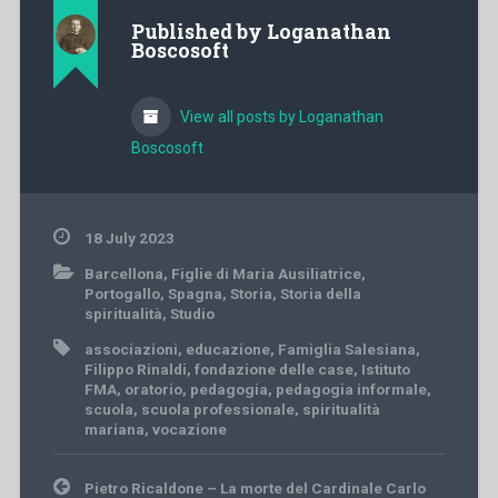
Published by
Loganathan
Boscosoft
View all posts by Loganathan
Boscosoft
18 July 2023
Barcellona
,
Figlie di Maria Ausiliatrice
,
Portogallo
,
Spagna
,
Storia
,
Storia della
spiritualità
,
Studio
associazioni
,
educazione
,
Famiglia Salesiana
,
Filippo Rinaldi
,
fondazione delle case
,
Istituto
FMA
,
oratorio
,
pedagogia
,
pedagogia informale
,
scuola
,
scuola professionale
,
spiritualità
mariana
,
vocazione
Post
Pietro Ricaldone – La morte del Cardinale Carlo