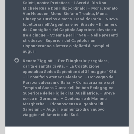
navigation
Salotti, nostro Protettore – I Servi di Dio Don
Michele Rua e Don Filippo Rinaldi – Mons. Renato
Van Heusden, Mons. Stefano Trochta, Mons.
Giuseppe Turcios e Mons. Candido Rada – Nuova
Ispettoria nell’Argentina e nel Brasile – Il numero
dei Consiglieri del Capitolo Superiore elevato da
tre a cinque – Strenna per il 1948 – Nelle presenti
strettezze i Superiori del Capitolo non
risponderanno a lettere o biglietti di semplici
auguri
Renato Ziggiotti – Per l’Ungheria: preghiera,
carità e santità di vita. – La Costituzione
apostolica Sedes Sapientiae del 31 maggio 1956.
– Il Pontificio Ateneo Salesiano. – Convegno dei
Parroci salesiani d’Italia. – Consacrazione ciel
Tempio al Sacro Cuore dell’Istituto Pedagogico
Superiore delle Figlie di M. Ausiliatrice. – Breve
corsa in Germania. – Centenario di Mamma
Margherita. – Riconoscenza ai genitori di
Salesiani. – Auguri e annunzio di un nuovo
viaggio nell’America del Sud.