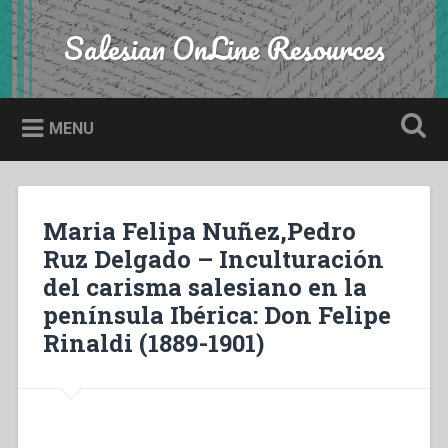
Skip
to
Salesian OnLine Resources
Search
content
MENU
Maria Felipa Nuñez,Pedro
Ruz Delgado – Inculturación
del carisma salesiano en la
península Ibérica: Don Felipe
Rinaldi (1889-1901)