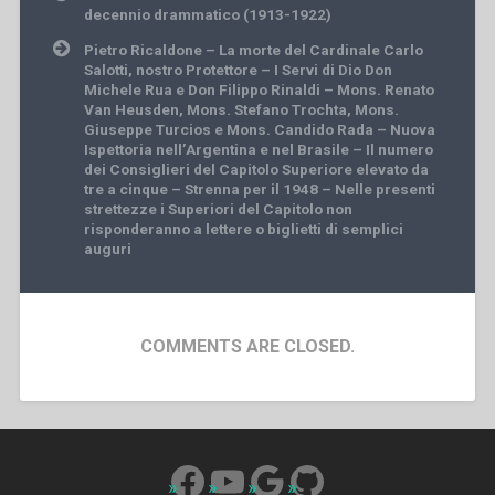
navigation
decennio drammatico (1913-1922)
Pietro Ricaldone – La morte del Cardinale Carlo
Salotti, nostro Protettore – I Servi di Dio Don
Michele Rua e Don Filippo Rinaldi – Mons. Renato
Van Heusden, Mons. Stefano Trochta, Mons.
Giuseppe Turcios e Mons. Candido Rada – Nuova
Ispettoria nell’Argentina e nel Brasile – Il numero
dei Consiglieri del Capitolo Superiore elevato da
tre a cinque – Strenna per il 1948 – Nelle presenti
strettezze i Superiori del Capitolo non
risponderanno a lettere o biglietti di semplici
auguri
COMMENTS ARE CLOSED.
Facebook
YouTube
Google
GitHub