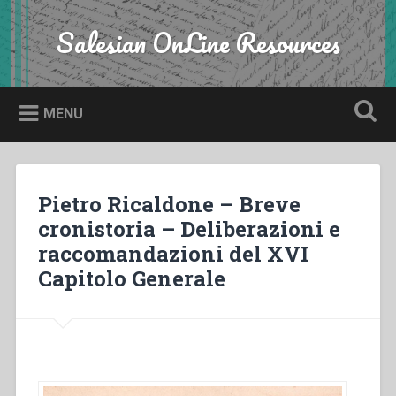
Skip
to
Salesian OnLine Resources
Search
content
MENU
Pietro Ricaldone – Breve
cronistoria – Deliberazioni e
raccomandazioni del XVI
Capitolo Generale