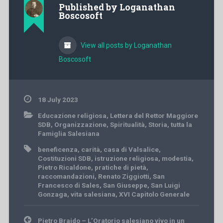
Published by
Loganathan
Boscosoft
View all posts by Loganathan
Boscosoft
18 July 2023
Educazione religiosa
,
Lettera del Rettor Maggiore
SDB
,
Organizzazione
,
Spiritualità
,
Storia
,
tutta la
Famiglia Salesiana
beneficenza
,
carità
,
casa di Valsalice
,
Costituzioni SDB
,
istruzione religiosa
,
modestia
,
Pietro Ricaldone
,
pratiche di pietà
,
raccomandazioni
,
Renato Ziggiotti
,
San
Francesco di Sales
,
San Giuseppe
,
San Luigi
Gonzaga
,
vita salesiana
,
XVI Capitolo Generale
Post
Pietro Braido – L’Oratorio salesiano vivo in un