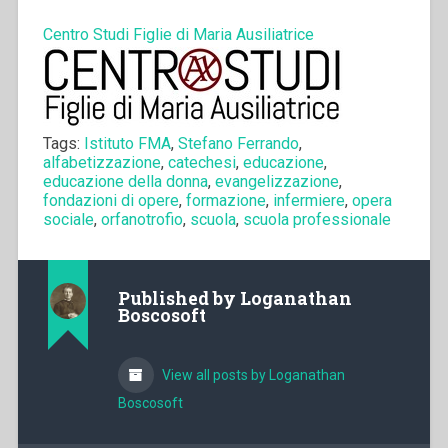
Centro Studi Figlie di Maria Ausiliatrice
Tags:
Istituto FMA
,
Stefano Ferrando
,
alfabetizzazione
,
catechesi
,
educazione
,
educazione della donna
,
evangelizzazione
,
fondazioni di opere
,
formazione
,
infermiere
,
opera
sociale
,
orfanotrofio
,
scuola
,
scuola professionale
Published by
Loganathan
Boscosoft
View all posts by Loganathan
Boscosoft