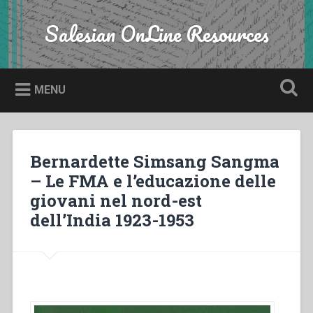
Skip
to
Salesian OnLine Resources
Search
content
MENU
Bernardette Simsang Sangma
– Le FMA e l’educazione delle
giovani nel nord-est
dell’India 1923-1953