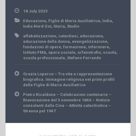
18 July 2023
Educazione
,
Figlie di Maria Ausiliatrice
,
India
,
India Nord-Est
,
Storia
,
Studio
alfabetizzazione
,
catechesi
,
educazione
,
educazione della donna
,
evangelizzazione
,
fondazioni di opere
,
formazione
,
infermiere
,
Istituto FMA
,
opera sociale
,
orfanotrofio
,
scuola
,
scuola professionale
,
Stefano Ferrando
Post
Grazia Loparco – Tra vita e rappresentazione
navigation
biografica. Immagine religiosa nei primi profili
delle Figlie di Maria Ausiliatrice
Pietro Ricaldone – Celebrazioni centenarie –
Rievocazione del 3 novembre 1846 – Notizie
consolanti dalla Cina – Attività catechistica –
Strenna pel 1947