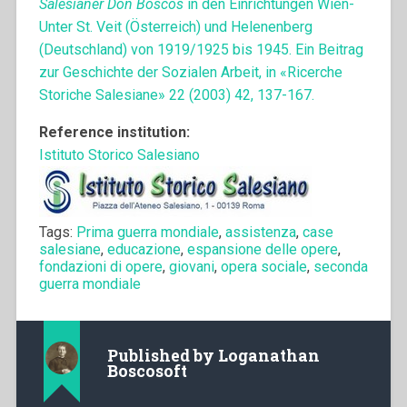
Salesianer Don Boscos
in den Einrichtungen Wien-
Unter St. Veit (Österreich) und Helenenberg
(Deutschland) von 1919/1925 bis 1945. Ein Beitrag
zur Geschichte der Sozialen Arbeit, in «Ricerche
Storiche Salesiane» 22 (2003) 42, 137-167.
Reference institution:
Istituto Storico Salesiano
Tags:
Prima guerra mondiale
,
assistenza
,
case
salesiane
,
educazione
,
espansione delle opere
,
fondazioni di opere
,
giovani
,
opera sociale
,
seconda
guerra mondiale
Published by
Loganathan
Boscosoft