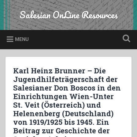
Skip
to
Salesian OnLine Resources
Search
content
MENU
Karl Heinz Brunner – Die
Jugendhilfeträgerschaft der
Salesianer Don Boscos in den
Einrichtungen Wien-Unter
St. Veit (Österreich) und
Helenenberg (Deutschland)
von 1919/1925 bis 1945. Ein
Beitrag zur Geschichte der