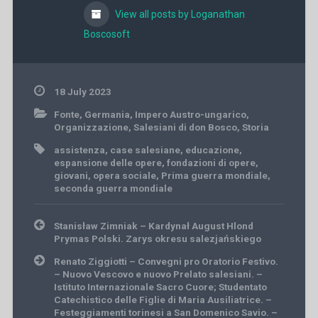
View all posts by Loganathan
Boscosoft
18 July 2023
Fonte
,
Germania
,
Impero Austro-ungarico
,
Organizzazione
,
Salesiani di don Bosco
,
Storia
assistenza
,
case salesiane
,
educazione
,
espansione delle opere
,
fondazioni di opere
,
giovani
,
opera sociale
,
Prima guerra mondiale
,
seconda guerra mondiale
Post
Stanisław Zimniak – Kardynał August Hlond
navigation
Prymas Polski. Zarys okresu salezjańskiego
Renato Ziggiotti – Convegni pro Oratorio Festivo.
– Nuovo Vescovo e nuovo Prelato salesiani. –
Istituto Internazionale Sacro Cuore; Studentato
Catechistico delle Figlie di Maria Ausiliatrice. –
Festeggiamenti torinesi a San Domenico Savio. –