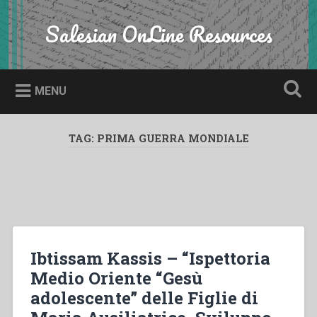
Skip
to
Salesian OnLine Resources
Search
content
MENU
TAG:
PRIMA GUERRA MONDIALE
Ibtissam Kassis – “Ispettoria
Medio Oriente “Gesù
adolescente” delle Figlie di