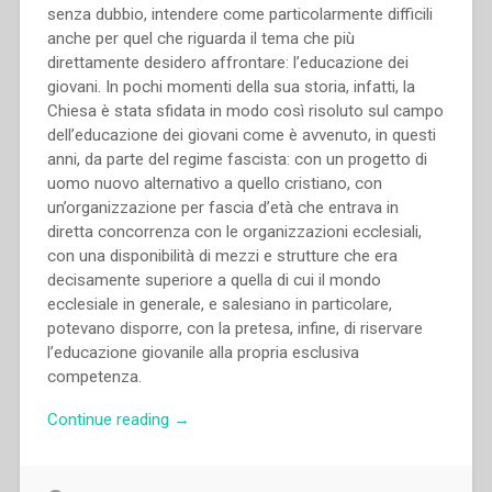
19-
senza dubbio, intendere come particolarmente difficili
23
anche per quel che riguarda il tema che più
novembre
direttamente desidero affrontare: l’educazione dei
2014””
giovani. In pochi momenti della sua storia, infatti, la
Chiesa è stata sfidata in modo così risoluto sul campo
dell’educazione dei giovani come è avvenuto, in questi
anni, da parte del regime fascista: con un progetto di
uomo nuovo alternativo a quello cristiano, con
un’organizzazione per fascia d’età che entrava in
diretta concorrenza con le organizzazioni ecclesiali,
con una disponibilità di mezzi e strutture che era
decisamente superiore a quella di cui il mondo
ecclesiale in generale, e salesiano in particolare,
potevano disporre, con la pretesa, infine, di riservare
l’educazione giovanile alla propria esclusiva
competenza.
“Silvano
Continue reading
→
Oni
–
“Salesiani