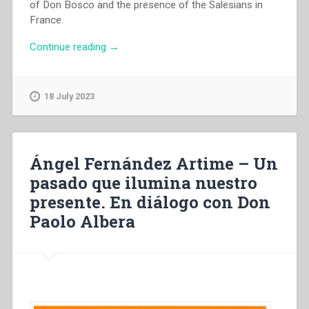
of Don Bosco and the presence of the Salesians in
France.
“Emile
Continue reading
→
Poulat
–
Don
18 July 2023
Bosco
and
the
Church
Ángel Fernández Artime – Un
in
pasado que ilumina nuestro
the
presente. En diálogo con Don
world
of
Paolo Albera
the
Ninetheenth
century
in
«Don
Bosco’s