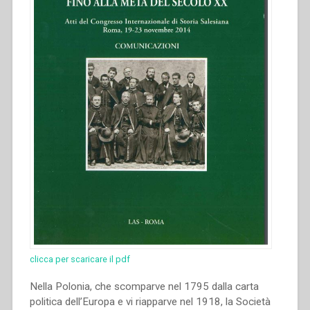
Congresso
internazionale
di
Storia
Salesiana
Roma,
19-
23
novembre
2014””
clicca per scaricare il pdf
Nella Polonia, che scomparve nel 1795 dalla carta
politica dell’Europa e vi riapparve nel 1918, la Società