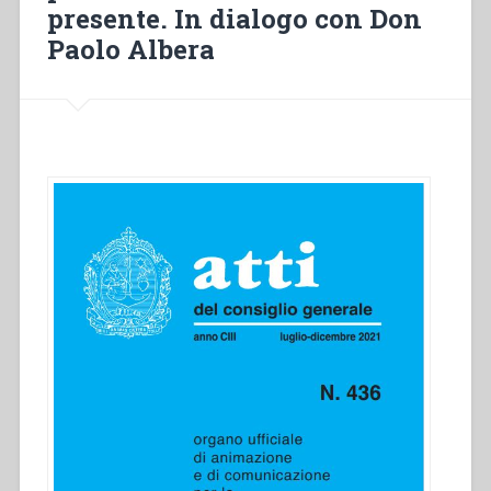
presente. In dialogo con Don
En
dialogue
Paolo Albera
avec
le
Père
Paul
Albera”