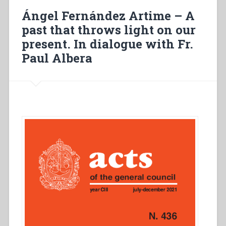
ilumina
Ángel Fernández Artime – A
nuestro
past that throws light on our
presente.
present. In dialogue with Fr.
En
diálogo
Paul Albera
con
Don
Paolo
Albera”