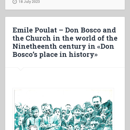
18 July 2023
e
l’educazione
dei
giovani
Emile Poulat – Don Bosco and
durante
the Church in the world of the
il
Ninetheenth century in «Don
periodo
del
Bosco’s place in history»
fascismo”
in
”
Salesiani
di
Don
Bosco
in
Italia”.”