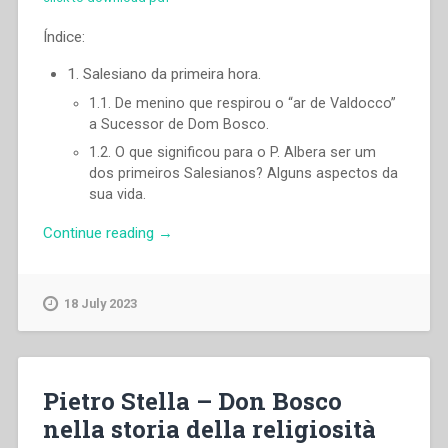
Índice:
1. Salesiano da primeira hora.
1.1. De menino que respirou o “ar de Valdocco”
a Sucessor de Dom Bosco.
1.2. O que significou para o P. Albera ser um
dos primeiros Salesianos? Alguns aspectos da
sua vida.
“Ángel
Continue reading
→
Fernández
Artime
–
18 July 2023
Um
pasado
que
ilumina
Pietro Stella – Don Bosco
o
nella storia della religiosità
nosso