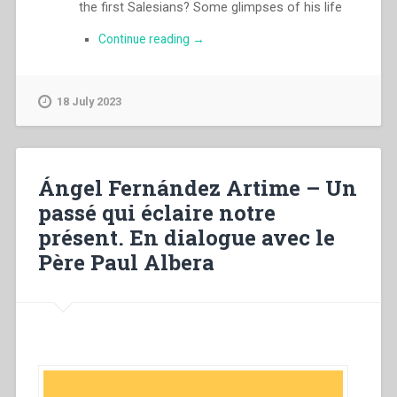
the first Salesians? Some glimpses of his life
“Ángel
Continue reading
→
Fernández
Artime
–
18 July 2023
A
past
that
throws
light
Ángel Fernández Artime – Un
on
passé qui éclaire notre
our
présent. En dialogue avec le
present.
In
Père Paul Albera
dialogue
with
Fr.
Paul
Albera”