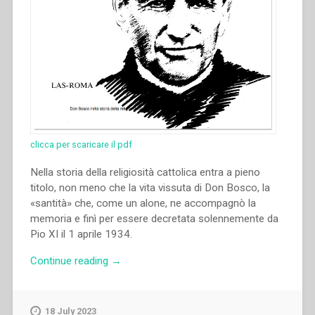
clicca per scaricare il pdf
Nella storia della religiosità cattolica entra a pieno
titolo, non meno che la vita vissuta di Don Bosco, la
«santità» che, come un alone, ne accompagnò la
memoria e finì per essere decretata solennemente da
Pio XI il 1 aprile 1934.
“Pietro
Continue reading
→
Stella
–
Don
18 July 2023