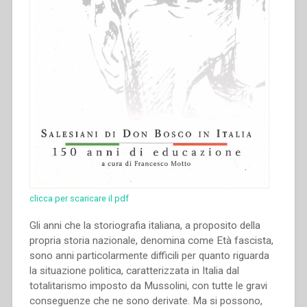
“Sviluppo
del
carisma
di
Don
Bosco
fino
alla
metà
del
secolo
XX.
Atti
clicca per scaricare il pdf
del
Congresso
Gli anni che la storiografia italiana, a proposito della
internazionale
propria storia nazionale, denomina come Età fascista,
di
sono anni particolarmente difficili per quanto riguarda
Storia
la situazione politica, caratterizzata in Italia dal
Salesiana
totalitarismo imposto da Mussolini, con tutte le gravi
Roma,
conseguenze che ne sono derivate. Ma si possono,