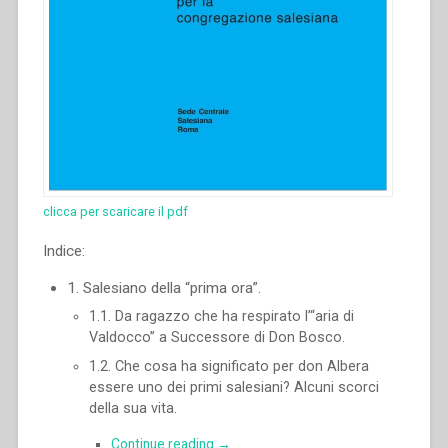
clicca per scaricare il pdf
Indice:
1. Salesiano della “prima ora”.
1.1. Da ragazzo che ha respirato l’“aria di
Valdocco” a Successore di Don Bosco.
1.2. Che cosa ha significato per don Albera
essere uno dei primi salesiani? Alcuni scorci
della sua vita.
“Ángel
Continue reading
→