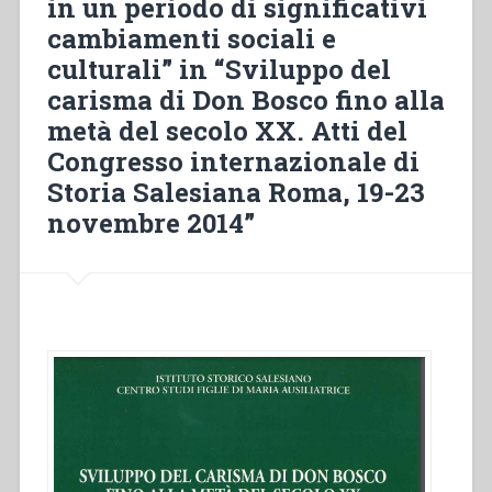
in un periodo di significativi
Sviluppo
cambiamenti sociali e
delle
opere
culturali” in “Sviluppo del
(1891-
carisma di Don Bosco fino alla
1950)”
metà del secolo XX. Atti del
in
Congresso internazionale di
“Sviluppo
del
Storia Salesiana Roma, 19-23
carisma
novembre 2014”
di
Don
Bosco
fino
alla
metà
del
secolo
XX.
Atti
del