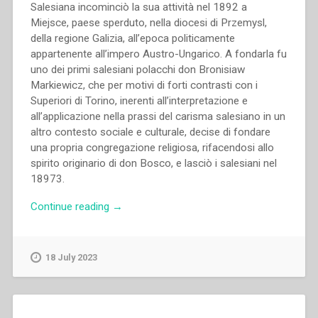
Salesiana incominciò la sua attività nel 1892 a
Miejsce, paese sperduto, nella diocesi di Przemysl,
della regione Galizia, all’epoca politicamente
appartenente all’impero Austro-Ungarico. A fondarla fu
uno dei primi salesiani polacchi don Bronisiaw
Markiewicz, che per motivi di forti contrasti con i
Superiori di Torino, inerenti all’interpretazione e
all’applicazione nella prassi del carisma salesiano in un
altro contesto sociale e culturale, decise di fondare
una propria congregazione religiosa, rifacendosi allo
spirito originario di don Bosco, e lasciò i salesiani nel
18973.
“Waldemar
Continue reading
→
Witold
Żurek
–
18 July 2023
“Le
scuole
salesiane
tra