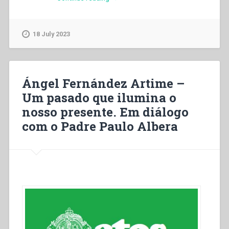
Fernández
Artime
–
18 July 2023
Un
passato
che
illumina
il
Ángel Fernández Artime –
nostro
Um pasado que ilumina o
presente.
nosso presente. Em diálogo
In
dialogo
com o Padre Paulo Albera
con
Don
Paolo
Albera”