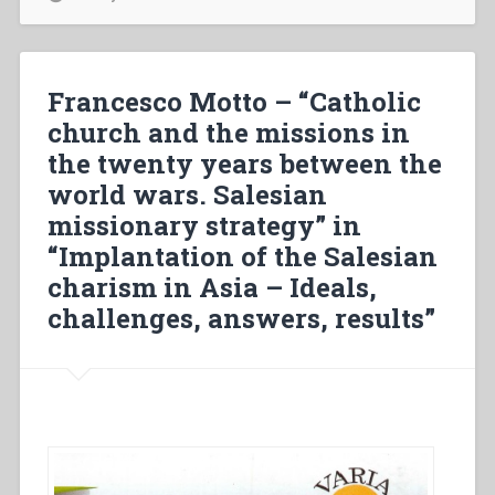
Bosco
nella
storia
della
Francesco Motto – “Catholic
religiosità
church and the missions in
cattolica.
the twenty years between the
Volume
III:
world wars. Salesian
La
missionary strategy” in
canonizzazione(1888-
“Implantation of the Salesian
1934)”
charism in Asia – Ideals,
challenges, answers, results”