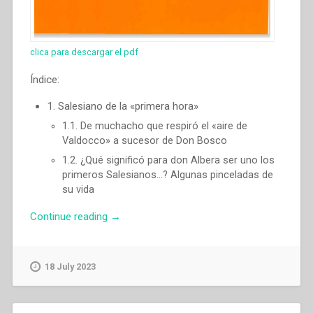
clica para descargar el pdf
Índice:
1. Salesiano de la «primera hora»
1.1. De muchacho que respiró el «aire de
Valdocco» a sucesor de Don Bosco
1.2. ¿Qué significó para don Albera ser uno los
primeros Salesianos…? Algunas pinceladas de
su vida
“Ángel
Continue reading
→
Fernández
Artime
–
18 July 2023
Un
pasado
que