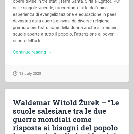
opere divise in tre stati (Terra Santa, Siria e Egitto). Pur
nelle singole vicende, raccontano tutte dell’unica
esperienza di evangelizzazione e educazione in paesi
devastati dalla guerra e invasi da diverse religione:
premura per l’istruzione della donna anche ai mestieri,
scuole aperte a tutto il popolo, l’attenzione ai poveri, il
senso dell’arte.
“Ibtissam
Continue reading
→
Kassis
–
“Ispettoria
18 July 2023
Medio
Oriente
“Gesù
adolescente”
Waldemar Witold Żurek – “Le
delle
scuole salesiane tra le due
Figlie
guerre mondiali come
di
Maria
risposta ai bisogni del popolo
Ausiliatrice.