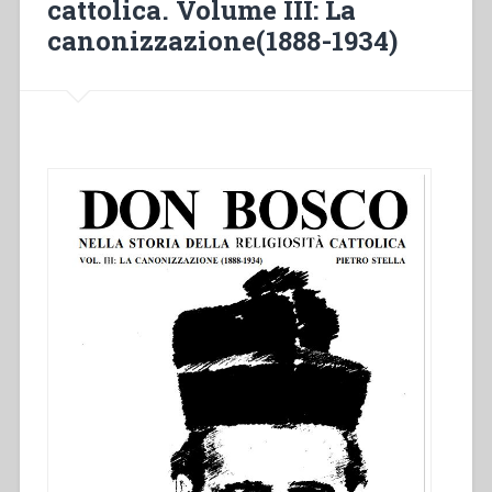
cattolica. Volume III: La
presente.
Em
canonizzazione(1888-1934)
diálogo
com
o
Padre
Paulo
Albera”