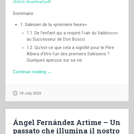
click to download pdf
Sommaire:
1. Salésien de la «première heure».
1.1. De l’enfant qui a respiré l’«air du Valdocco»
au Successeur de Don Bosco.
1.2. Qu’est-ce que cela a signifié pour le Père
Albera d’être l’un des premiers Salésiens ?
Quelques aperçus sur sa vie.
“Ángel
Continue reading
→
Fernández
Artime
–
18 July 2023
Un
passé
qui
éclaire
Ángel Fernández Artime – Un
notre
passato che illumina il nostro
présent.