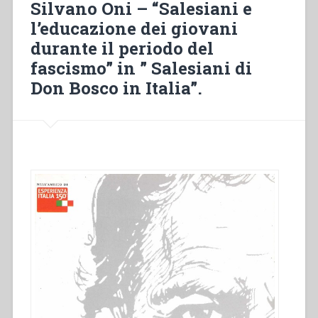
Silvano Oni – “Salesiani e
le
l’educazione dei giovani
due
durante il periodo del
guerre
mondiali
fascismo” in ” Salesiani di
come
Don Bosco in Italia”.
risposta
ai
bisogni
del
popolo
in
un
periodo
di
significativi
cambiamenti
sociali
e
culturali”
in