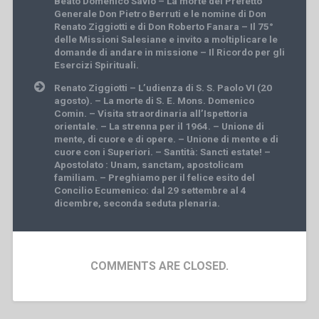
Beato Domenico Savio – La morte del Prefetto
Generale Don Pietro Berruti e le nomine di Don
Renato Ziggiotti e di Don Roberto Fanara – Il 75°
delle Missioni Salesiane e invito a moltiplicare le
domande di andare in missione – Il Ricordo per gli
Esercizi Spirituali.
Renato Ziggiotti – L’udienza di S. S. Paolo VI (20
agosto). – La morte di S. E. Mons. Domenico
Comin. – Visita straordinaria all’Ispettoria
orientale. – La strenna per il 1964. – Unione di
mente, di cuore e di opere. – Unione di mente e di
cuore con i Superiori. – Santità: Sancti estate! –
Apostolato : Unam, sanctam, apostolicam
familiam. – Preghiamo per il felice esito del
Concilio Ecumenico: dal 29 settembre al 4
dicembre, seconda seduta plenaria.
COMMENTS ARE CLOSED.