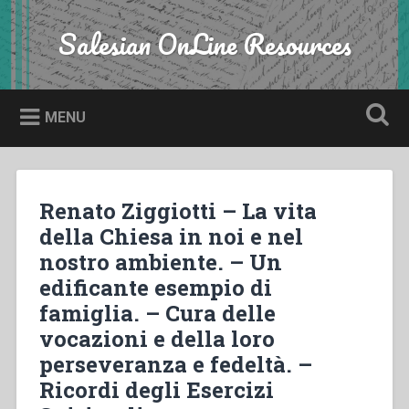
Skip
to
Salesian OnLine Resources
Search
content
MENU
Renato Ziggiotti – La vita
della Chiesa in noi e nel
nostro ambiente. – Un
edificante esempio di
famiglia. – Cura delle
vocazioni e della loro
perseveranza e fedeltà. –
Ricordi degli Esercizi