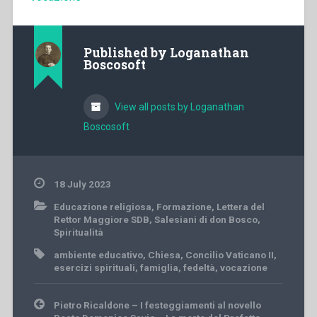
Published by
Loganathan
Boscosoft
View all posts by Loganathan
Boscosoft
18 July 2023
Educazione religiosa
,
Formazione
,
Lettera del
Rettor Maggiore SDB
,
Salesiani di don Bosco
,
Spiritualità
ambiente educativo
,
Chiesa
,
Concilio Vaticano II
,
esercizi spirituali
,
famiglia
,
fedeltà
,
vocazione
Post
Pietro Ricaldone – I festeggiamenti al novello
navigation