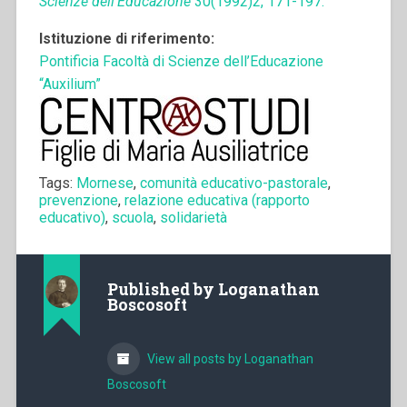
Scienze dell’Educazione
30(1992)2, 171-197.
Istituzione di riferimento:
Pontificia Facoltà di Scienze dell’Educazione
“Auxilium”
Tags:
Mornese
,
comunità educativo-pastorale
,
prevenzione
,
relazione educativa (rapporto
educativo)
,
scuola
,
solidarietà
Published by
Loganathan
Boscosoft
View all posts by Loganathan
Boscosoft