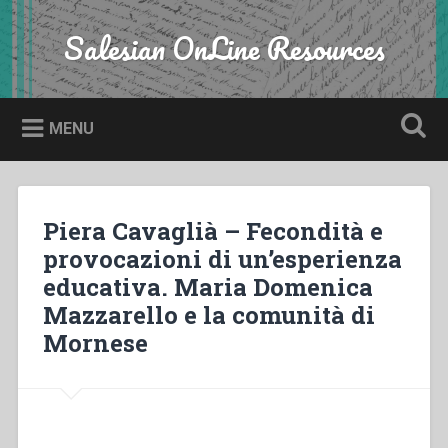
Skip
to
Salesian OnLine Resources
Search
content
MENU
Piera Cavaglià – Fecondità e
provocazioni di un’esperienza
educativa. Maria Domenica
Mazzarello e la comunità di
Mornese