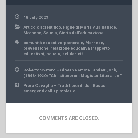
18 July 2023
Articolo scientifico
,
Figlie di Maria Ausiliatrice
,
Mornese
,
Scuola
,
Storia dell'educazione
comunità educativo-pastorale
,
Mornese
,
prevenzione
,
relazione educativa (rapporto
educativo)
,
scuola
,
solidarietà
Post
Roberto Spataro – Giovan Battista Tamietti, sdb,
navigation
(1848-1920) “Christianorum Magister Litterarum”
Piera Cavaglià – Tratti tipici di don Bosco
emergenti dall’Epistolario
COMMENTS ARE CLOSED.