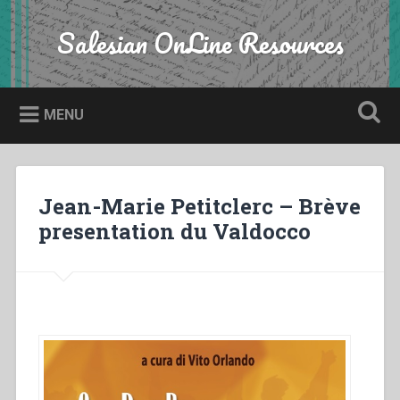
Skip
to
Salesian OnLine Resources
Search
content
MENU
Jean-Marie Petitclerc – Brève
presentation du Valdocco