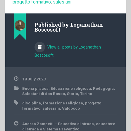
progetto formativo
,
salesiani
Published by
Loganathan
Boscosoft
View all posts by Loganathan
Boscosoft
18 July 2023
Buona pratica
,
Educazione religiosa
,
Pedagogia
,
Salesiani di don Bosco
,
Storia
,
Torino
disciplina
,
formazione religiosa
,
progetto
formativo
,
salesiani
,
Valdocco
Post
Andrea Zampetti – Educativa di strada, educatore
navigation
di strada e Sistema Preventivo