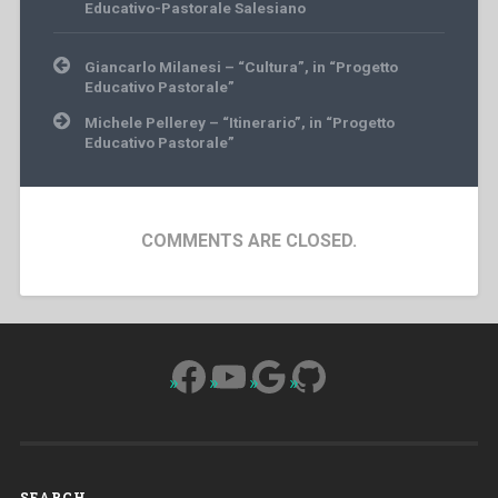
Educativo-Pastorale Salesiano
Post
Giancarlo Milanesi – “Cultura”, in “Progetto
navigation
Educativo Pastorale”
Michele Pellerey – “Itinerario”, in “Progetto
Educativo Pastorale”
COMMENTS ARE CLOSED.
Facebook
YouTube
Google
GitHub
SEARCH