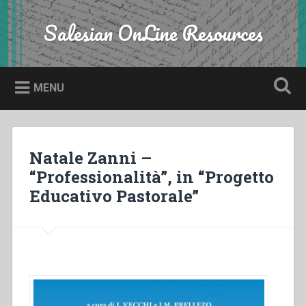
Skip
to
Salesian OnLine Resources
Search
content
MENU
Natale Zanni –
“Professionalità”, in “Progetto
Educativo Pastorale”