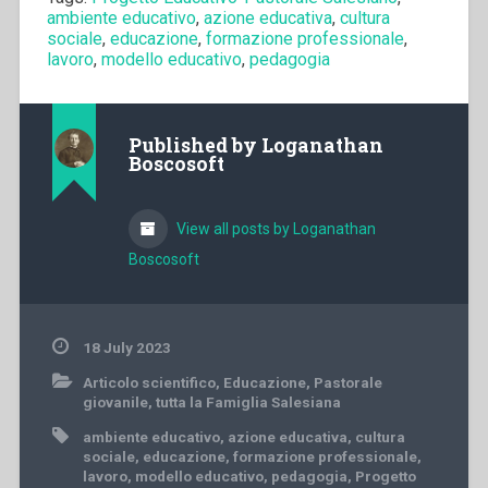
ambiente educativo
,
azione educativa
,
cultura
sociale
,
educazione
,
formazione professionale
,
lavoro
,
modello educativo
,
pedagogia
Published by
Loganathan
Boscosoft
View all posts by Loganathan
Boscosoft
18 July 2023
Articolo scientifico
,
Educazione
,
Pastorale
giovanile
,
tutta la Famiglia Salesiana
ambiente educativo
,
azione educativa
,
cultura
sociale
,
educazione
,
formazione professionale
,
lavoro
,
modello educativo
,
pedagogia
,
Progetto