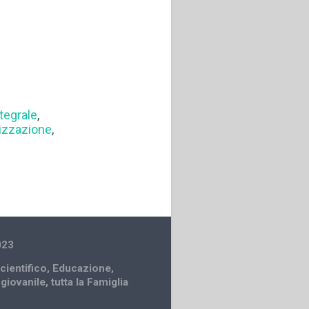
tegrale
,
lizzazione
,
023
cientifico
,
Educazione
,
 giovanile
,
tutta la Famiglia