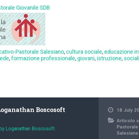
storale Giovanile SDB
cativo-Pastorale Salesiano
,
cultura sociale
,
educazione in
fede
,
formazione professionale
,
giovani
,
istruzione
,
socia
Loganathan Boscosoft
18 July 2
Articolo s
Pastorale
 by Loganathan Boscosoft
Salesiana