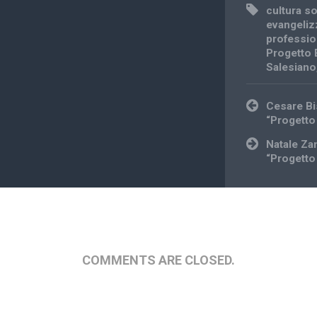
cultura so
evangeliz
professio
Progetto 
Salesiano
Post
Cesare Bis
navigation
“Progetto
Natale Zan
“Progetto
COMMENTS ARE CLOSED.