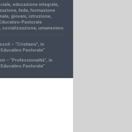
ciale
,
educazione integrale
,
zazione
,
fede
,
formazione
nale
,
giovani
,
istruzione
,
Educativo-Pastorale
,
socializzazione
,
umanesimo
soli – “Cristiano”, in
 Educativo Pastorale”
ni – “Professionalità”, in
 Educativo Pastorale”