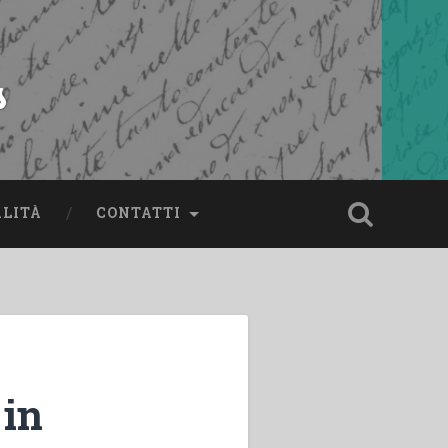
s
ALITÀ
CONTATTI
 in