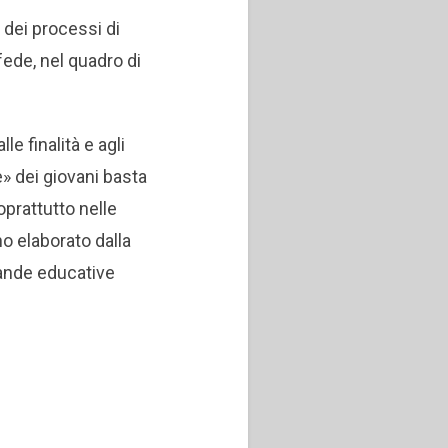
 dei processi di
fede, nel quadro di
le finalità e agli
e» dei giovani basta
oprattutto nelle
no elaborato dalla
mande educative