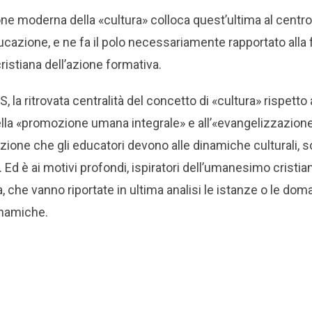
e moderna della «cultura» colloca quest’ultima al centro
cazione, e ne fa il polo necessariamente rapportato alla 
istiana dell’azione formativa.
, la ritrovata centralità del concetto di «cultura» rispetto al
 della «promozione umana integrale» e all’«evangelizzazion
enzione che gli educatori devono alle dinamiche culturali, s
Ed è ai motivi profondi, ispiratori dell’umanesimo cristia
a, che vanno riportate in ultima analisi le istanze o le do
inamiche.