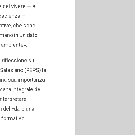
e del vivere — e
coscienza —
ative, che sono
umano in un dato
 ambiente».
 riflessione sul
 Salesiano (PEPS) la
 una sua importanza
mana integrale del
interpretare
ni del «dare una
e formativo