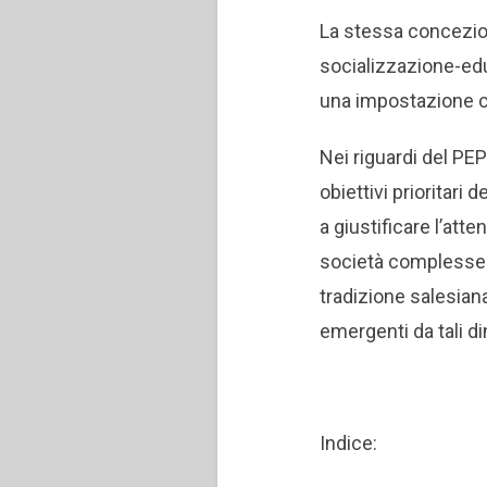
La stessa concezion
socializzazione-edu
una impostazione cr
Nei riguardi del PEPS
obiettivi prioritari
a giustificare l’att
società complesse. 
tradizione salesian
emergenti da tali d
Indice: