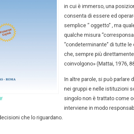
in cui è immerso, una posizion
consenta di essere ed opera
semplice “ oggetto” , ma qual
qualche misura “corresponsab
“condeterminante” di tutte le 
che, sempre più direttament
coinvolgono» (Mattai, 1976, 8
In altre parole, si può parlare
nei gruppi e nelle istituzioni s
singolo non è trattato come 
df
interviene in modo responsabil
decisioni che lo riguardano.