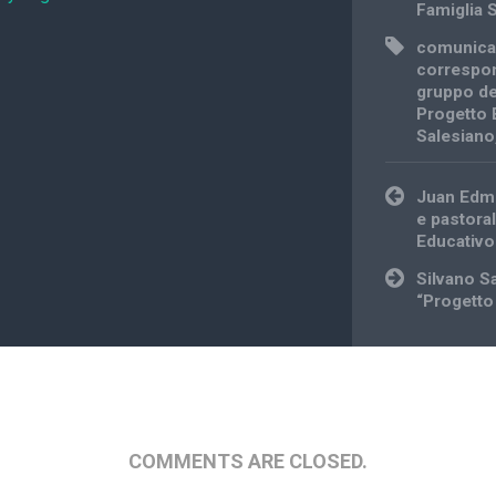
Famiglia 
comunica
correspon
gruppo de
Progetto 
Salesiano
Post
Juan Edm
navigation
e pastora
Educativo
Silvano Sa
“Progetto
COMMENTS ARE CLOSED.