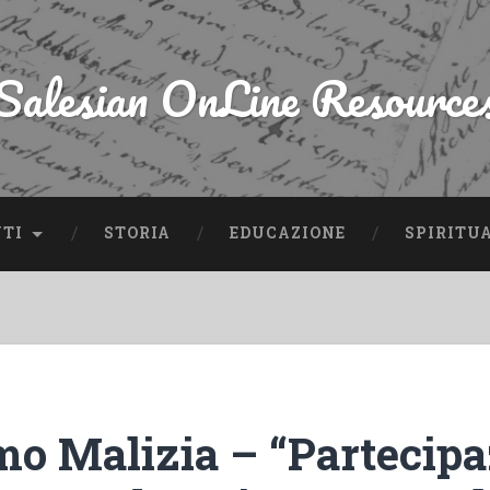
Salesian OnLine Resource
NTI
STORIA
EDUCAZIONE
SPIRITU
mo Malizia – “Partecipa