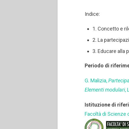
Indice:
1. Concetto e r
2. La partecipaz
3. Educare alla 
Periodo di riferim
G. Malizia,
Partecip
Elementi modulari
,
Istituzione di rife
Facoltà di Scienze