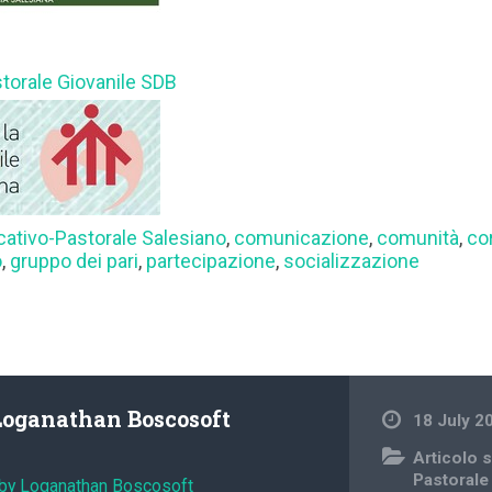
storale Giovanile SDB
cativo-Pastorale Salesiano
,
comunicazione
,
comunità
,
co
o
,
gruppo dei pari
,
partecipazione
,
socializzazione
Loganathan Boscosoft
18 July 2
Articolo s
Pastorale
 by Loganathan Boscosoft