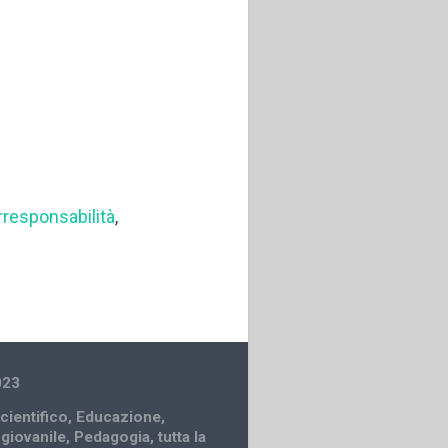
rresponsabilità
,
023
cientifico
,
Educazione
,
 giovanile
,
Pedagogia
,
tutta la