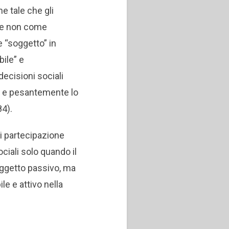
e tale che gli
re non come
e “soggetto” in
ile” e
decisioni sociali
e e pesantemente lo
84).
 di partecipazione
ociali solo quando il
oggetto passivo, ma
e e attivo nella