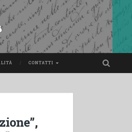
s
ALITÀ
CONTATTI
zione”,