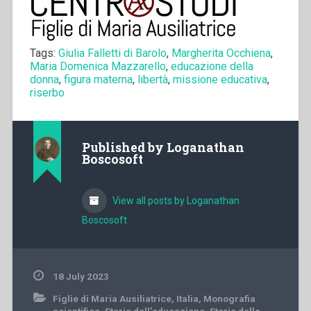
Tags:
Giulia Falletti di Barolo
,
Margherita Occhiena
,
Maria Domenica Mazzarello
,
educazione della
donna
,
figura materna
,
libertà
,
missione educativa
,
riserbo
Published by
Loganathan
Boscosoft
View all posts by Loganathan
Boscosoft
18 July 2023
Figlie di Maria Ausiliatrice
,
Italia
,
Monografia
scientifica
,
Storia dell'educazione
,
Storia della