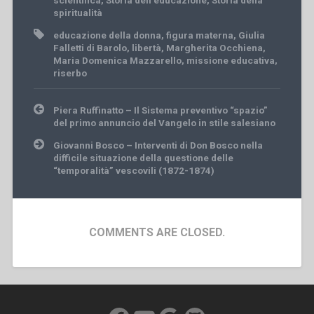
spiritualità
educazione della donna
,
figura materna
,
Giulia
Falletti di Barolo
,
libertà
,
Margherita Occhiena
,
Maria Domenica Mazzarello
,
missione educativa
,
riserbo
Post
Piera Ruffinatto – Il Sistema preventivo “spazio”
navigation
del primo annuncio del Vangelo in stile salesiano
Giovanni Bosco – Interventi di Don Bosco nella
difficile situazione della questione delle
“temporalità” vescovili (1872-1874)
COMMENTS ARE CLOSED.