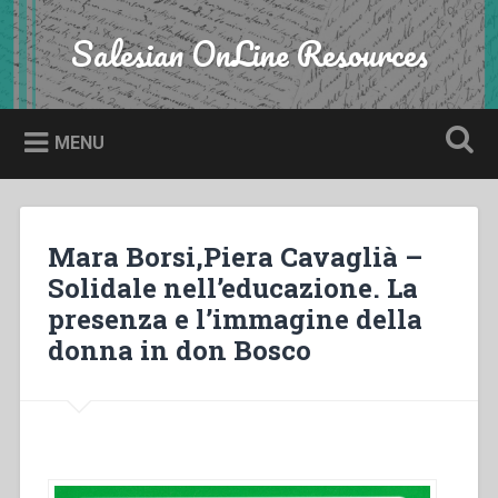
Skip
to
Salesian OnLine Resources
Search
content
MENU
Mara Borsi,Piera Cavaglià –
Solidale nell’educazione. La
presenza e l’immagine della
donna in don Bosco