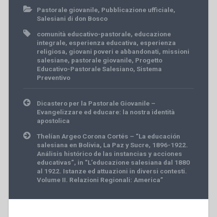
Pastorale giovanile
,
Pubblicazione ufficiale
,
Salesiani di don Bosco
comunità educativo-pastorale
,
educazione
integrale
,
esperienza educativa
,
esperienza
religiosa
,
giovani poveri e abbandonati
,
missioni
salesiane
,
pastorale giovanile
,
Progetto
Educativo-Pastorale Salesiano
,
Sistema
Preventivo
Post
Dicastero per la Pastorale Giovanile –
navigation
Evangelizzare ed educare: la nostra identità
apostolica
Thelían Argeo Corona Cortés – “La educación
salesiana en Bolivia, La Paz y Sucre, 1896-1922.
Análisis histórico de las instancias y acciones
educativas”, in “L’educazione salesiana dal 1880
al 1922. Istanze ed attuazioni in diversi contesti.
Volume II. Relazioni Regionali: America”