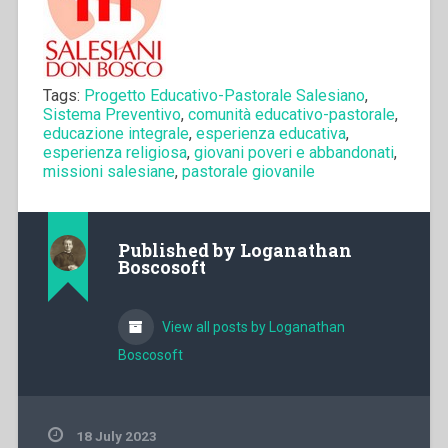
Tags:
Progetto Educativo-Pastorale Salesiano
,
Sistema Preventivo
,
comunità educativo-pastorale
,
educazione integrale
,
esperienza educativa
,
esperienza religiosa
,
giovani poveri e abbandonati
,
missioni salesiane
,
pastorale giovanile
Published by
Loganathan
Boscosoft
View all posts by Loganathan
Boscosoft
18 July 2023