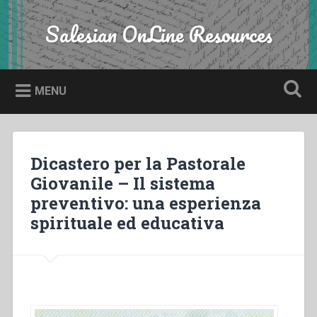
Skip
to
Salesian OnLine Resources
Search
content
MENU
Dicastero per la Pastorale
Giovanile – Il sistema
preventivo: una esperienza
spirituale ed educativa