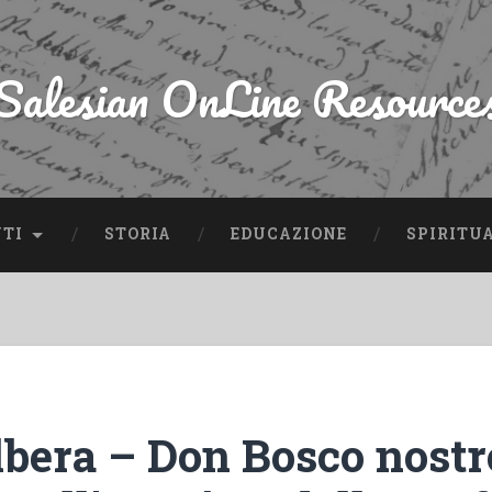
Salesian OnLine Resource
NTI
STORIA
EDUCAZIONE
SPIRITU
lbera – Don Bosco nostr