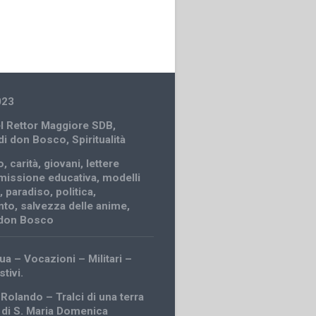
023
el Rettor Maggiore SDB
,
 di don Bosco
,
Spiritualità
o
,
carità
,
giovani
,
lettere
missione educativa
,
modelli
i
,
paradiso
,
politica
,
nto
,
salvezza delle anime
,
i don Bosco
ua – Vocazioni – Militari –
stivi.
Rolando – Tralci di una terra
a di S. Maria Domenica