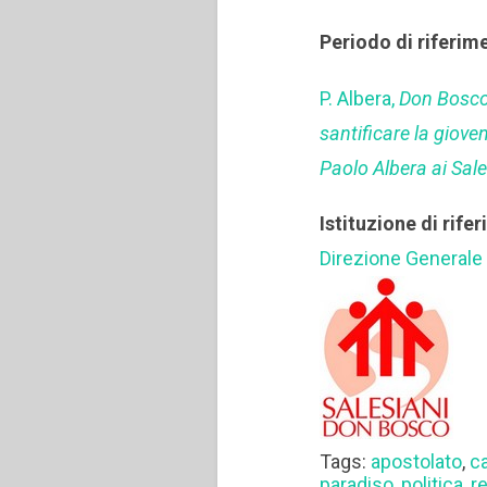
Periodo di riferim
P. Albera,
Don Bosco 
santificare la gioven
Paolo Albera ai Sale
Istituzione di rife
Direzione Generale
Tags:
apostolato
,
ca
paradiso
,
politica
,
r