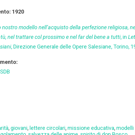
ento: 1920
nostro modello nell’acquisto della perfezione religiosa, ne
tù, nel trattare col prossimo e nel far del bene a tutti
, in
Let
siani
, Direzione Generale delle Opere Salesiane, Torino, 1
rimento:
 SDB
rità
,
giovani
,
lettere circolari
,
missione educativa
,
modelli
egolamento
,
salvezza delle anime
,
spirito di don Bosco