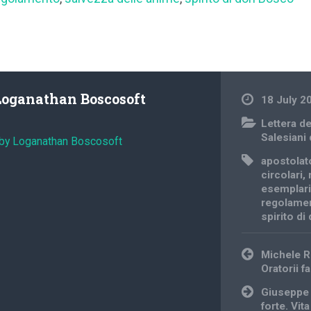
Loganathan Boscosoft
18 July 2
Lettera d
Salesiani
 by Loganathan Boscosoft
apostolat
circolari
,
esemplar
regolame
spirito d
Post
Michele R
navigation
Oratorii fa
Giuseppe 
forte. Vit