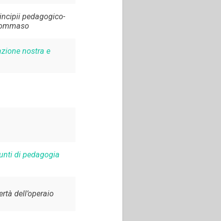
rincipii pedagogico-
. Tommaso
azione nostra e
unti di pedagogia
ertà dell’operaio