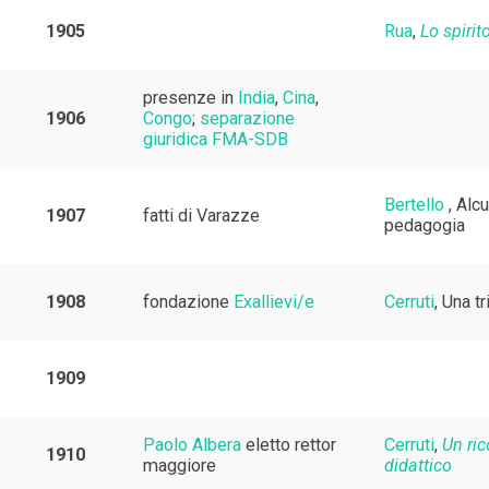
1905
Rua
,
Lo spirit
presenze in
India
,
Cina
,
1906
Congo
;
separazione
giuridica FMA-SDB
Bertello
, Alcu
1907
fatti di Varazze
pedagogia
1908
fondazione
Exallievi/e
Cerruti
, Una t
1909
Paolo Albera
eletto rettor
Cerruti
,
Un ric
1910
maggiore
didattico