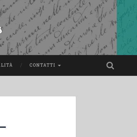
s
ALITÀ
CONTATTI
 –