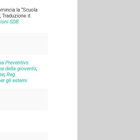
mincia la “Scuola
 Traduzione it.
zioni SDB
ma Preventivo
ne della gioventù
;
ase
;
Reg.
er gli esterni