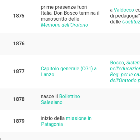
prime presenze fuori
a
Valdocco
co
Italia; Don Bosco termina il
1875
di pedagogia”;
manoscritto delle
delle
Costitu
Memorie dell’Oratorio
1876
Bosco
,
Siste
Capitolo generale (CG1) a
nell’educazio
1877
Lanzo
Reg. per le c
dell’Oratorio p
nasce il
Bollettino
1878
Salesiano
inizio della
missione in
1879
Patagonia