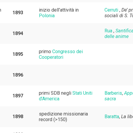
n
inizio dell’attività in
Cerruti
,
De’ p
1893
Polonia
sociali di S
Rua
,
Santific
1894
delle anime
primo
Congresso dei
1895
Cooperatori
1896
primi SDB negli
Stati Uniti
Barberis
,
App
1897
d’America
sacra
spedizione missionaria
1898
Baratta
,
La lib
record (>150)