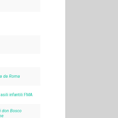
ra da Roma
sili infantili FMA
di don Bosco
ne