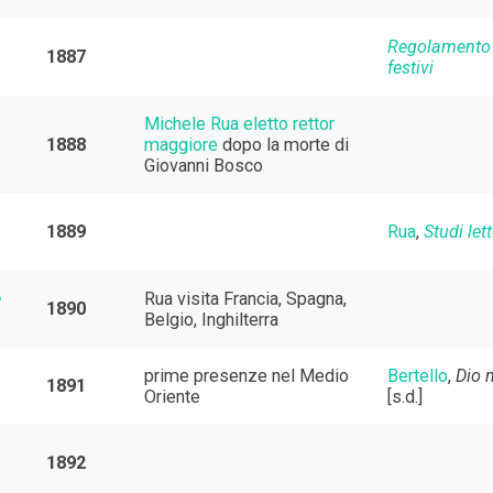
Regolamento p
1887
festivi
Michele Rua eletto rettor
1888
maggiore
dopo la morte di
Giovanni Bosco
1889
Rua
,
Studi lett
e
Rua visita Francia, Spagna,
1890
Belgio, Inghilterra
prime presenze nel Medio
Bertello
,
Dio 
1891
Oriente
[s.d.]
1892