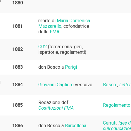
I
1880
morte di
Maria Domenica
1881
Mazzarello
, cofondatrice
delle
FMA
CG2
(tema: cons. gen.,
1882
ispettorie, regolamenti)
1883
don Bosco a
Parigi
i
1884
Giovanni Cagliero
vescovo
Bosco
,
Lette
Redazione def.
1885
Regolamento a
Costituzioni FMA
Cerruti
,
Idee 
1886
don Bosco a
Barcellona
sull’educazio