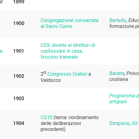
at
1899
Congregazione consacrata
Bertello
,
Educ
1900
al Sacro Cuore
formazione p
CG9; divieto ai direttori di
te
1901
confessare in casa;
tirocinio triennale
o
Baratta
,
Princi
2
Congresso Oratori
a
1902
cristiana
Valdocco
Programma pe
1903
artigiani
CG10
(tema: riordinamento
1904
delle deliberazioni
Simplicio
,
Gli
precedenti)