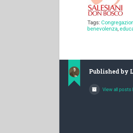
Tags:
Congregazion
benevolenza
,
educa
Published by
View all posts