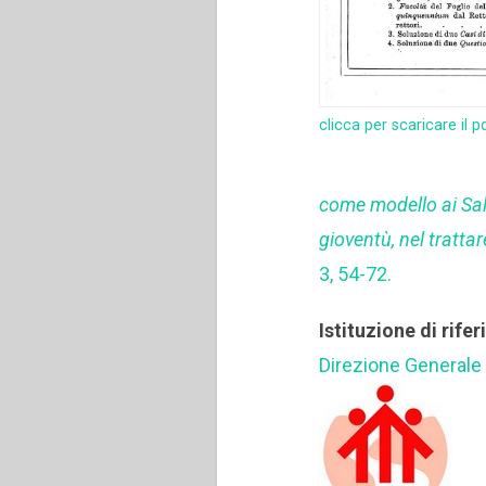
clicca per scaricare il p
come modello ai Sale
gioventù, nel trattar
3, 54-72.
Istituzione di rife
Direzione Generale