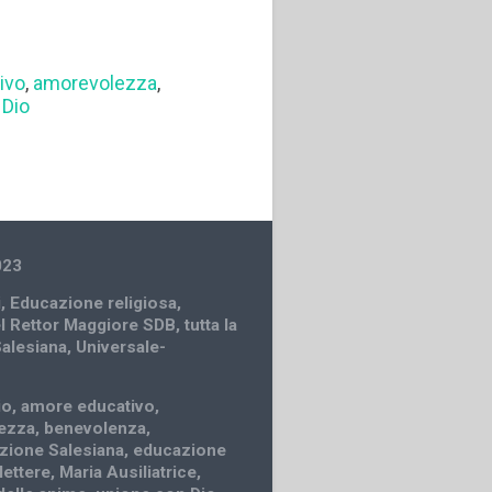
ivo
,
amorevolezza
,
 Dio
023
i
,
Educazione religiosa
,
el Rettor Maggiore SDB
,
tutta la
Salesiana
,
Universale-
io
,
amore educativo
,
ezza
,
benevolenza
,
zione Salesiana
,
educazione
lettere
,
Maria Ausiliatrice
,