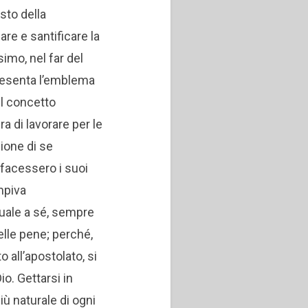
sto della
are e santificare la
simo, nel far del
resenta l’emblema
Il concetto
ra di lavorare per le
ione di se
facessero i suoi
mpiva
uale a sé, sempre
elle pene; perché,
o all’apostolato, si
io. Gettarsi in
più naturale di ogni