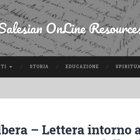
Salesian OnLine Resource
NTI
STORIA
EDUCAZIONE
SPIRITU
lbera – Lettera intorno 