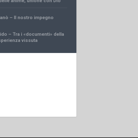
delle anime
,
unione con Dio
ganò – Il nostro impegno
aido – Tra i «documenti» della
esperienza vissuta