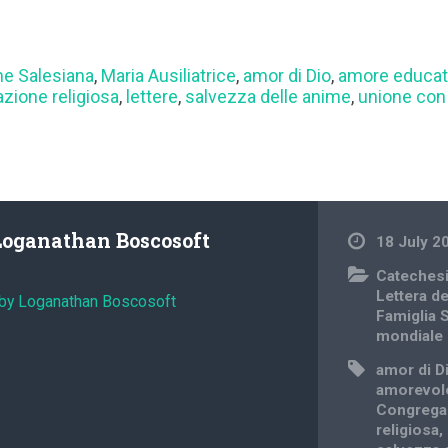
e Salesiana
,
Maria Ausiliatrice
,
amor di Dio
,
amore educat
zione religiosa
,
lettere
,
salvezza delle anime
,
unione con
Loganathan Boscosoft
18 July 2
Cateches
Lettera d
 by Loganathan Boscosoft
Famiglia 
mondiale
amor di D
amorevol
Congrega
religiosa
,