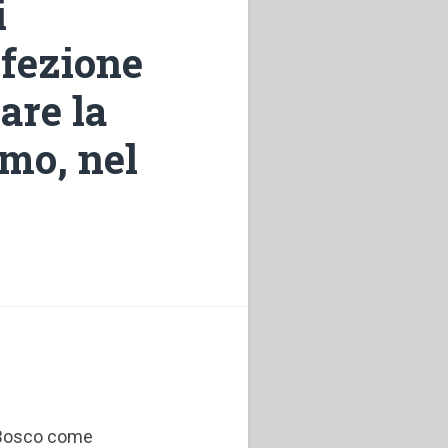
i
rfezione
care la
imo, nel
 Bosco come