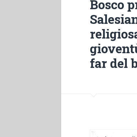
Bosco p
Salesian
religios
gioventù
far del 