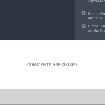
salvezza 
Post
Egidio Vi
navigation
africano
Pietro Br
storia: l’
COMMENTS ARE CLOSED.