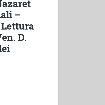
Nazaret
ali –
 Lettura
en. D.
dei