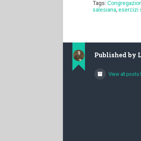
Tags:
Congregazion
salesiana
,
esercizi s
Published by
View all posts