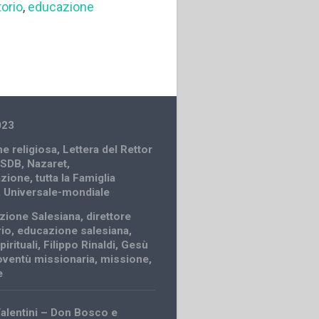
torio
,
educazione
023
e religiosa
,
Lettera del Rettor
 SDB
,
Nazaret
,
azione
,
tutta la Famiglia
,
Universale-mondiale
zione Salesiana
,
direttore
rio
,
educazione salesiana
,
pirituali
,
Filippo Rinaldi
,
Gesù
oventù missionaria
,
missione
,
e
alentini – Don Bosco e