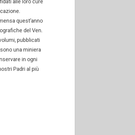
fidati alle loro cure
ocazione.
 mensa quest’anno
iografiche del Ven.
volumi, pubblicati
sono una miniera
nservare in ogni
ostri Padri al più