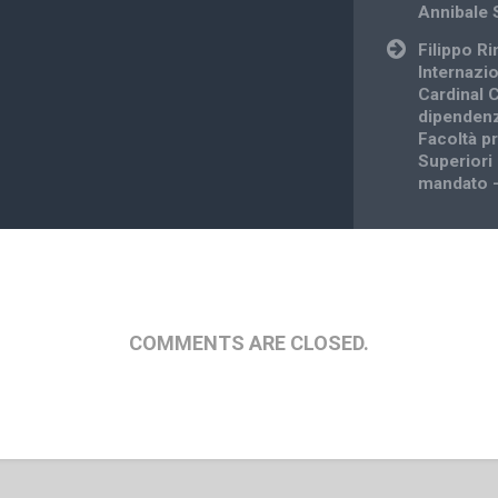
navigation
Annibale 
Filippo R
Internazio
Cardinal C
dipendenz
Facoltà p
Superiori
mandato –
COMMENTS ARE CLOSED.