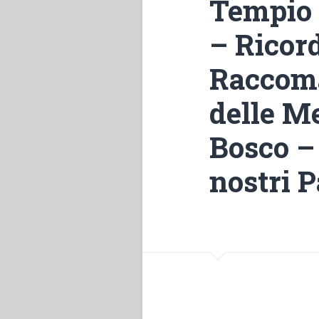
Tempio 
– Ricord
Raccoma
delle M
Bosco – 
nostri P