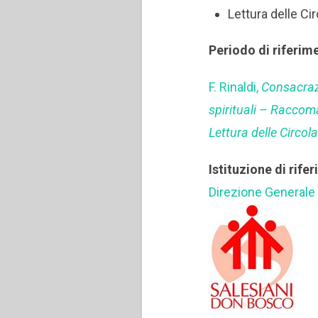
Lettura delle Cir
Periodo di riferim
F. Rinaldi,
Consacrazi
spirituali – Raccom
Lettura delle Circola
Istituzione di rife
Direzione Generale