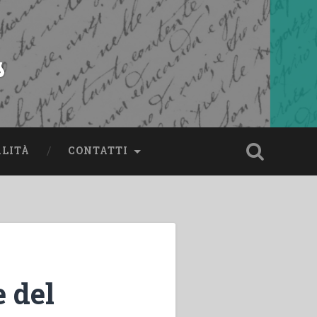
s
ALITÀ
CONTATTI
 del