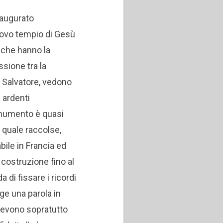
naugurato
uovo tempio di Gesù
i che hanno la
ssione tra la
l Salvatore, vedono
 ardenti
onumento è quasi
l quale raccolse,
ile in Francia ed
 costruzione fino al
di fissare i ricordi
olge una parola in
i devono sopratutto