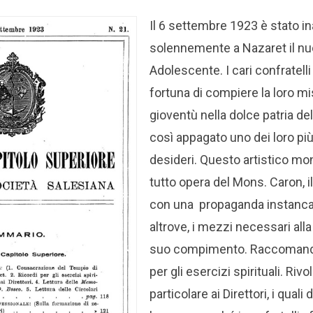
Il 6 settembre 1923 è stato i
solennemente a Nazaret il n
Adolescente. I cari confratell
fortuna di compiere la loro mi
gioventù nella dolce patria de
così appagato uno dei loro più
desideri. Questo artistico m
tutto opera del Mons. Caron, i
con una propaganda instancab
altrove, i mezzi necessari alla
suo compimento.
Raccomanda 
per gli esercizi spirituali. Riv
particolare ai Direttori, i qual