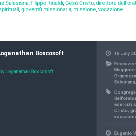
e Salesiana
,
Filippo Rinaldi
,
Gesù Cristo
,
direttore dell'ora
pirituali
,
gioventù missionaria
,
missione
,
vocazione
Loganathan Boscosoft
18 July 2
Educazion
Maggiore
 by Loganathan Boscosoft
Organizz
Salesiana
Congrega
dell'orato
esercizi s
Cristo
,
gi
vocazion
Post
Eugenio V