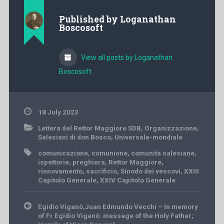
Published by
Loganathan
Boscosoft
View all posts by Loganathan
Boscosoft
18 July 2023
Lettera del Rettor Maggiore SDB
,
Organizzazione
,
Salesiani di don Bosco
,
Universale-mondiale
comunicazione
,
comunione
,
comunità salesiane
,
ispettorie
,
preghiera
,
Rettor Maggiore
,
rinnovamento
,
sacrificio
,
Sinodo dei vescovi
,
XXIII
Capitolo Generale
,
XXIV Capitolo Generale
Post
Egidio Viganò,Juan Edmundo Vecchi – In memory
navigation
of Fr Egidio Viganò: message of the Holy Father;