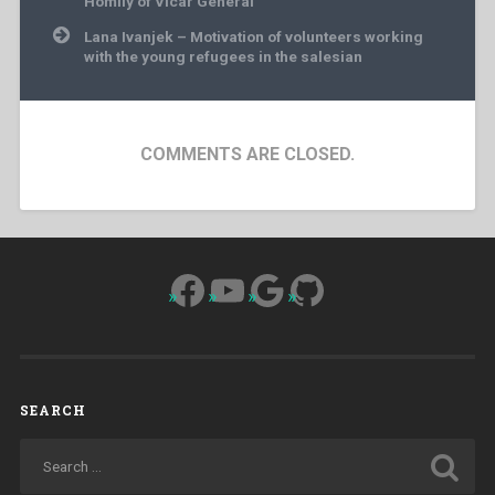
Homily of Vicar General
Lana Ivanjek – Motivation of volunteers working
with the young refugees in the salesian
COMMENTS ARE CLOSED.
Facebook
YouTube
Google
GitHub
SEARCH