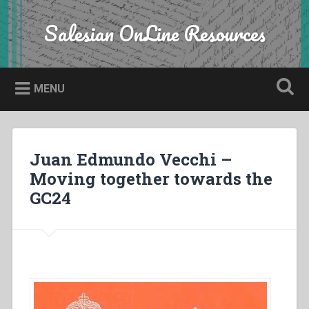
Skip
to
Salesian OnLine Resources
Search
content
MENU
Juan Edmundo Vecchi –
Moving together towards the
GC24