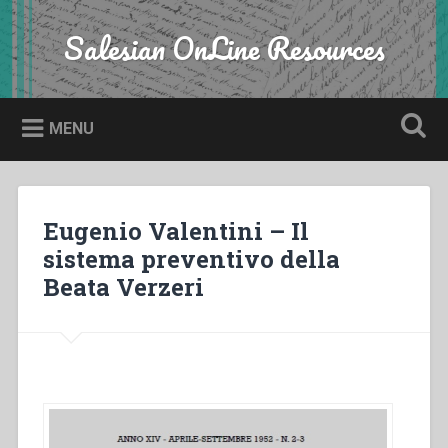
Skip
to
Salesian OnLine Resources
Search
content
MENU
Eugenio Valentini – Il
sistema preventivo della
Beata Verzeri