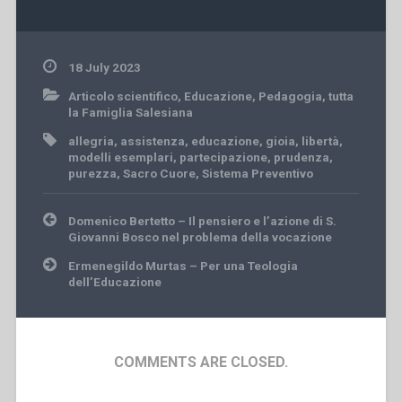
18 July 2023
Articolo scientifico
,
Educazione
,
Pedagogia
,
tutta
la Famiglia Salesiana
allegria
,
assistenza
,
educazione
,
gioia
,
libertà
,
modelli esemplari
,
partecipazione
,
prudenza
,
purezza
,
Sacro Cuore
,
Sistema Preventivo
Post
Domenico Bertetto – Il pensiero e l’azione di S.
navigation
Giovanni Bosco nel problema della vocazione
Ermenegildo Murtas – Per una Teologia
dell’Educazione
COMMENTS ARE CLOSED.