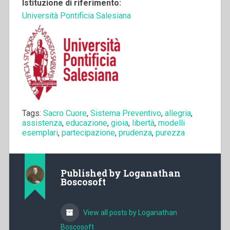
Istituzione di riferimento:
Università Pontificia Salesiana
Tags:
Sacro Cuore
,
Sistema Preventivo
,
allegria
,
assistenza
,
educazione
,
gioia
,
libertà
,
modelli
esemplari
,
partecipazione
,
prudenza
,
purezza
Published by
Loganathan
Boscosoft
View all posts by Loganathan
Boscosoft