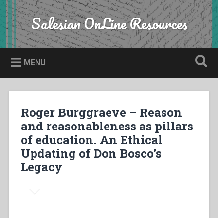
Skip
to
Salesian OnLine Resources
Search
content
MENU
Roger Burggraeve – Reason
and reasonableness as pillars
of education. An Ethical
Updating of Don Bosco’s
Legacy