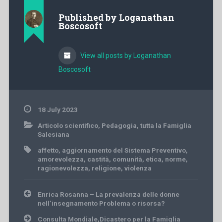
Published by
Loganathan
Boscosoft
View all posts by Loganathan
Boscosoft
18 July 2023
Articolo scientifico
,
Pedagogia
,
tutta la Famiglia
Salesiana
affetto
,
aggiornamento del Sistema Preventivo
,
amorevolezza
,
castità
,
comunità
,
etica
,
norme
,
ragionevolezza
,
religione
,
violenza
Post
Enrica Rosanna – La prevalenza delle donne
navigation
nell’insegnamento Problema o risorsa?
Consulta Mondiale,Dicastero per la Famiglia