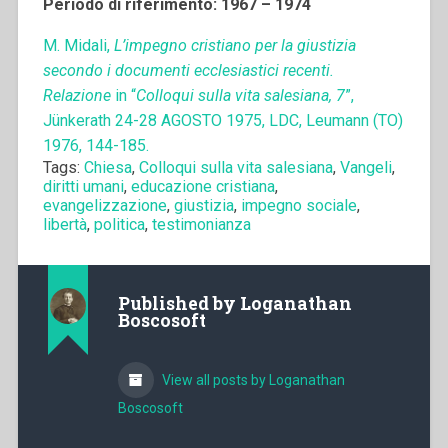
Periodo di riferimento: 1967 – 1974
M. Midali,
L’impegno cristiano per la giustizia
secondo i documenti ecclesiastici recenti.
Relazione
in “
Colloqui sulla vita salesiana, 7
”,
Jünkerath 24-28 AGOSTO 1975, LDC, Leumann (TO)
1976, 144-185.
Tags:
Chiesa
,
Colloqui sulla vita salesiana
,
Vangeli
,
diritti umani
,
educazione cristiana
,
evangelizzazione
,
giustizia
,
impegno sociale
,
libertà
,
politica
,
testimonianza
Published by
Loganathan
Boscosoft
View all posts by Loganathan
Boscosoft