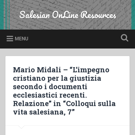
Skip
to
Salesian OnLine Resources
Search
content
MENU
Mario Midali – “L’impegno
cristiano per la giustizia
secondo i documenti
ecclesiastici recenti.
Relazione” in “Colloqui sulla
vita salesiana, 7”