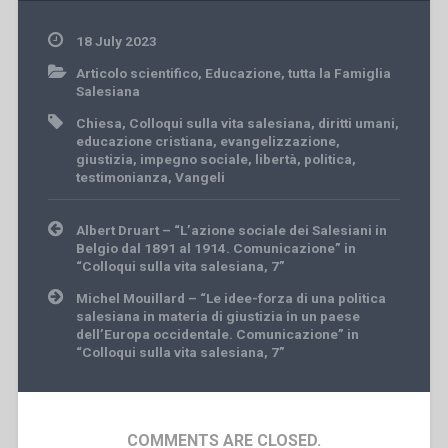
18 July 2023
Articolo scientifico
,
Educazione
,
tutta la Famiglia
Salesiana
Chiesa
,
Colloqui sulla vita salesiana
,
diritti umani
,
educazione cristiana
,
evangelizzazione
,
giustizia
,
impegno sociale
,
libertà
,
politica
,
testimonianza
,
Vangeli
Post
Albert Druart – “L’azione sociale dei Salesiani in
navigation
Belgio dal 1891 al 1914. Comunicazione” in
“Colloqui sulla vita salesiana, 7”
Michel Mouillard – “Le idee-forza di una politica
salesiana in materia di giustizia in un paese
dell’Europa occidentale. Comunicazione” in
“Colloqui sulla vita salesiana, 7”
COMMENTS ARE CLOSED.