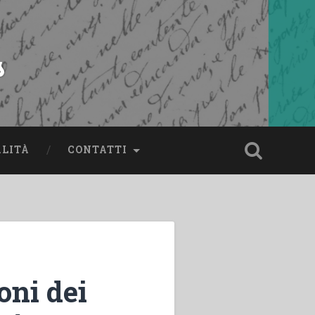
s
ALITÀ
CONTATTI
oni dei