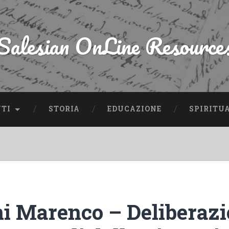
Salesian OnLine Resource
NTI
STORIA
EDUCAZIONE
SPIRITU
i Marenco – Deliberazi