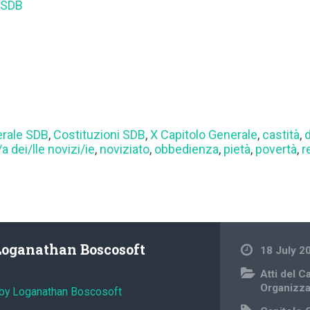
 SDB
erale SDB
,
Costituzioni SDB
,
X Capitolo Generale
,
castità
,
 dei/lle novizi/ie
,
noviziato
,
obbedienza
,
pietà
,
povertà
,
r
Loganathan Boscosoft
18 July 2
Atti del 
Organizz
 by Loganathan Boscosoft