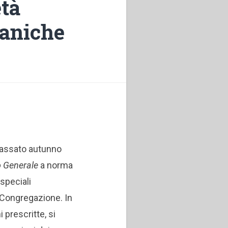
età
ganiche
 passato autunno
o Generale
a norma
 speciali
 Congregazione. In
i prescritte, si