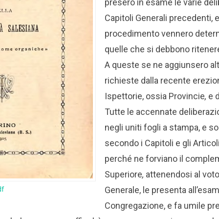
presero in esame le varie deli
Capitoli Generali precedenti, 
procedimento vennero determ
quelle che si debbono ritene
A queste se ne aggiunsero al
richieste dalla recente erezi
Ispettorie, ossia Provincie
,
e d
Tutte le accennate deliberaz
negli uniti fogli a stampa, e s
secondo i Capitoli e gli Articol
perché ne forviano il complem
Superiore
,
attenendosi al voto
Generale, le presenta all’esam
df
Congregazione, e fa umile pr