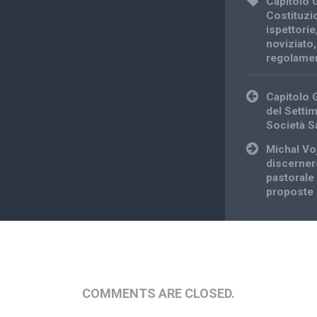
Capitolo 
Costituzi
ispettorie
noviziato
regolame
Post
Capitolo 
navigation
del Setti
Società S
Michal Vo
discerner
pastorale 
proposte 
COMMENTS ARE CLOSED.