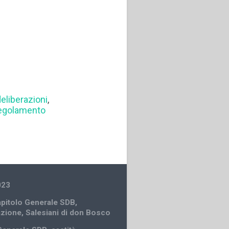
deliberazioni
,
egolamento
023
Capitolo Generale SDB
,
azione
,
Salesiani di don Bosco