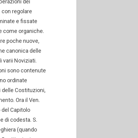
berazioni dei
e con regolare
inate e fissate
re come organiche.
tre poche nuove,
one canonica delle
i varii Noviziati.
ioni sono contenute
ono ordinate
i delle Costituzioni,
ento. Ora il Ven.
 del Capitolo
e di codesta. S.
eghiera (quando