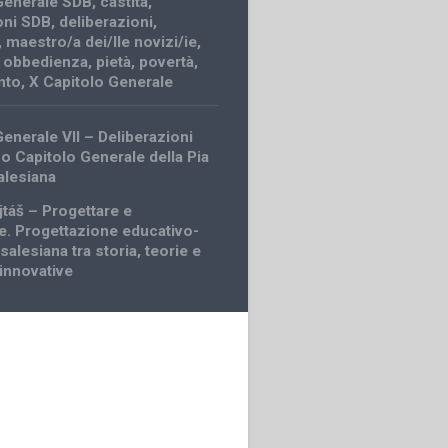
Generale SDB
,
castità
,
oni SDB
,
deliberazioni
,
,
maestro/a dei/lle novizi/ie
,
,
obbedienza
,
pietà
,
povertà
,
nto
,
X Capitolo Generale
Generale VII – Deliberazioni
mo Capitolo Generale della Pia
alesiana
jtáš – Progettare e
e. Progettazione educativo-
salesiana tra storia, teorie e
innovative