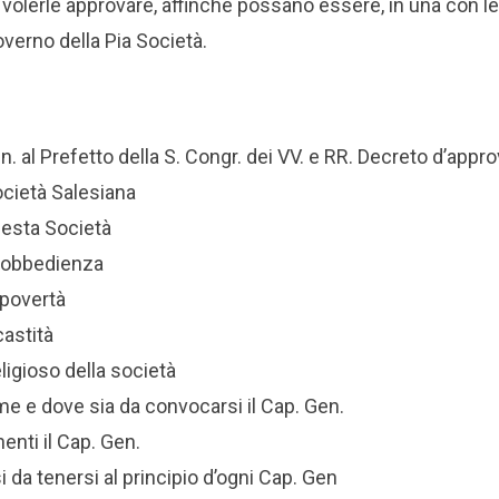
 volerle approvare, affinchè possano essere, in una con le
verno della Pia Società.
n. al Prefetto della S. Congr. dei VV. e RR. Decreto d’appr
ocietà Salesiana
uesta Società
di obbedienza
 povertà
castità
ligioso della società
me e dove sia da convocarsi il Cap. Gen.
enti il Cap. Gen.
si da tenersi al principio d’ogni Cap. Gen