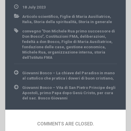
18 July 2023
Articolo scientifico
,
Figlie di Maria Ausiliatrice
,
Italia
,
Storia della spiritualità
,
Storia in generale
convegno "Don Michele Rua primo successore di
Don Bosco"
,
Costituzioni FMA
,
deliberazioni
,
fedeltà a don Bosco
,
Figlie di Maria Ausiliatrice
,
fondazione delle case
,
gestione economica
,
Michele Rua
,
organizzazione interna
,
storia
dell'Istituto FMA
Post
Giovanni Bosco – La chiave del Paradiso in mano
navigation
al cattolico che pratica i doveri di buon cristiano,
Giovanni Bosco – Vita di San Pietro Principe degli
Apostoli, primo Papa dopo Gesù Cristo, per cura
del sac. Bosco Giovanni
COMMENTS ARE CLOSED.