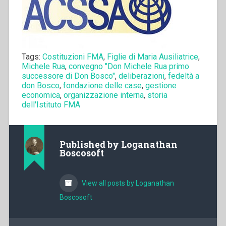
Tags:
Costituzioni FMA
,
Figlie di Maria Ausiliatrice
,
Michele Rua
,
convegno "Don Michele Rua primo
successore di Don Bosco"
,
deliberazioni
,
fedeltà a
don Bosco
,
fondazione delle case
,
gestione
economica
,
organizzazione interna
,
storia
dell'Istituto FMA
Published by
Loganathan
Boscosoft
View all posts by Loganathan
Boscosoft