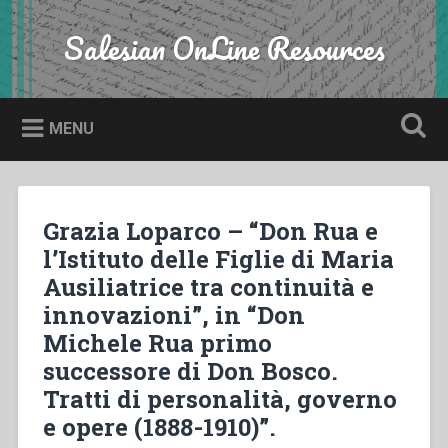
Skip
to
Salesian OnLine Resources
Search
content
MENU
Grazia Loparco – “Don Rua e
l’Istituto delle Figlie di Maria
Ausiliatrice tra continuità e
innovazioni”, in “Don
Michele Rua primo
successore di Don Bosco.
Tratti di personalità, governo
e opere (1888-1910)”.