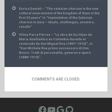
Post
Enrico Danieli – “The salesian charism in the new
navigation
cultural environment of the kingdom of Siam in the
first 30 years” in “Implantation of the Salesian
charism in Asia – Ideals, challenges, answers,
results”
Vilma Parra Pérrez – “La obra de las Hijas de
María Auxiliadora en Colombia durante el
rectorado de don Miguel Rua (1897-1910)”, in
“Don Michele Rua primo successore di Don
Bosco. Tratti di personalità, governo e opere
(1888-1910)”.
COMMENTS ARE CLOSED.
Facebook
YouTube
Google
GitHub