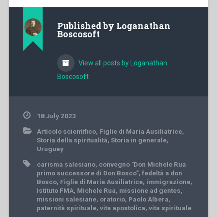
Published by
Loganathan
Boscosoft
View all posts by Loganathan
Boscosoft
18 July 2023
Articolo scientifico
,
Figlie di Maria Ausiliatrice
,
Storia della spiritualità
,
Storia in generale
,
Uruguay
carisma salesiano
,
convegno "Don Michele Rua
primo successore di Don Bosco"
,
fedeltà a don
Bosco
,
Figlie di Maria Ausiliatrice
,
immigrazione
,
Istituto FMA
,
Michele Rua
,
missione ad gentes
,
missioni salesiane
,
oratorio
,
Paolo Albera
,
paternità spirituale
,
vita apostolica
,
vita spirituale