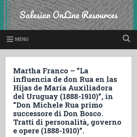
Skip
to
Salesian OnLine Resources
Search
content
MENU
Martha Franco – “La
influencia de don Rua en las
Hijas de María Auxiliadora
del Uruguay (1888-1910)”, in
“Don Michele Rua primo
successore di Don Bosco.
Tratti di personalità, governo
e opere (1888-1910)”.