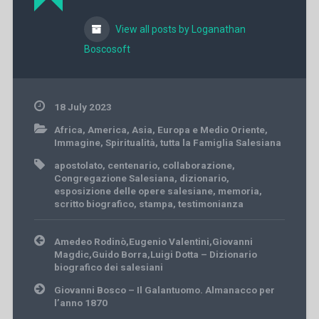
View all posts by Loganathan
Boscosoft
18 July 2023
Africa
,
America
,
Asia
,
Europa e Medio Oriente
,
Immagine
,
Spiritualità
,
tutta la Famiglia Salesiana
apostolato
,
centenario
,
collaborazione
,
Congregazione Salesiana
,
dizionario
,
esposizione delle opere salesiane
,
memoria
,
scritto biografico
,
stampa
,
testimonianza
Post
Amedeo Rodinò,Eugenio Valentini,Giovanni
navigation
Magdic,Guido Borra,Luigi Dotta – Dizionario
biografico dei salesiani
Giovanni Bosco – Il Galantuomo. Almanacco per
l’anno 1870