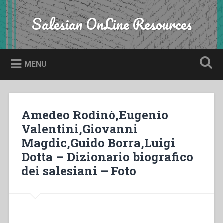
Skip
to
Salesian OnLine Resources
Search
content
MENU
Amedeo Rodinò,Eugenio
Valentini,Giovanni
Magdic,Guido Borra,Luigi
Dotta – Dizionario biografico
dei salesiani – Foto