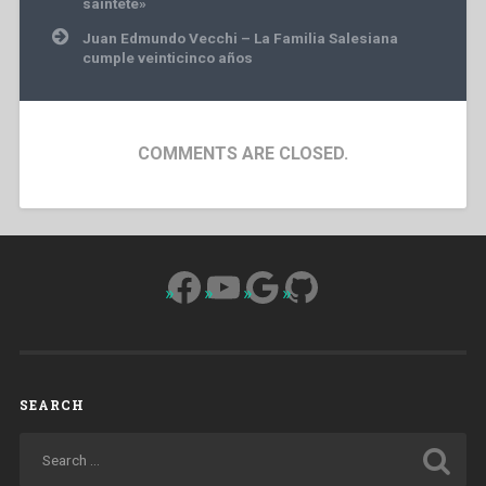
sainteté»
Juan Edmundo Vecchi – La Familia Salesiana
cumple veinticinco años
COMMENTS ARE CLOSED.
Facebook
YouTube
Google
GitHub
SEARCH