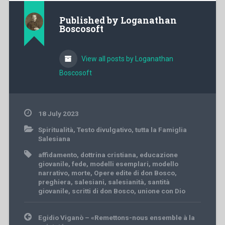
Published by
Loganathan
Boscosoft
View all posts by Loganathan
Boscosoft
18 July 2023
Spiritualità
,
Testo divulgativo
,
tutta la Famiglia
Salesiana
affidamento
,
dottrina cristiana
,
educazione
giovanile
,
fede
,
modelli esemplari
,
modello
narrativo
,
morte
,
Opere edite di don Bosco
,
preghiera
,
salesiani
,
salesianità
,
santità
giovanile
,
scritti di don Bosco
,
unione con Dio
Post
Egidio Viganò – «Remettons-nous ensemble à la
navigation