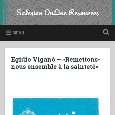
Skip
to
Salesian OnLine Resources
Search
content
MENU
Egidio Viganò – «Remettons-
nous ensemble à la sainteté»