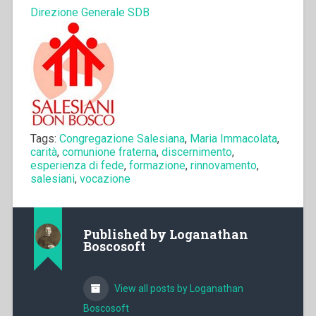
Direzione Generale SDB
Tags:
Congregazione Salesiana
,
Maria Immacolata
,
carità
,
comunione fraterna
,
discernimento
,
esperienza di fede
,
formazione
,
rinnovamento
,
salesiani
,
vocazione
Published by
Loganathan
Boscosoft
View all posts by Loganathan
Boscosoft