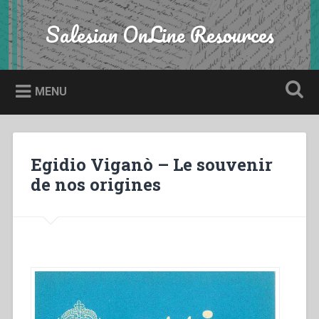
Skip
to
Salesian OnLine Resources
Search
content
MENU
Egidio Viganò – Le souvenir
de nos origines