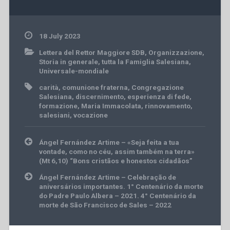
18 July 2023
Lettera del Rettor Maggiore SDB
,
Organizzazione
,
Storia in generale
,
tutta la Famiglia Salesiana
,
Universale-mondiale
carità
,
comunione fraterna
,
Congregazione
Salesiana
,
discernimento
,
esperienza di fede
,
formazione
,
Maria Immacolata
,
rinnovamento
,
salesiani
,
vocazione
Post
Ángel Fernández Artime – «Seja feita a tua
navigation
vontade, como no céu, assim também na terra»
(Mt 6,10) “Bons cristãos e honestos cidadãos”
Ángel Fernández Artime – Celebração de
aniversários importantes. 1° Centenário da morte
do Padre Paulo Albera – 2021. 4° Centenário da
morte de São Francisco de Sales – 2022