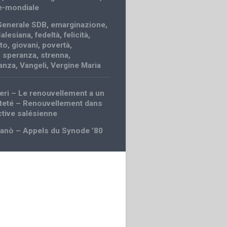
e-mondiale
Generale SDB
,
emarginazione
,
Salesiana
,
fedeltà
,
felicità
,
to
,
giovani
,
povertà
,
,
speranza
,
strenna
,
anza
,
Vangeli
,
Vergine Maria
ceri – Le renouvellement a un
teté – Renouvellement dans
ctive salésienne
ganò – Appels du Synode ’80