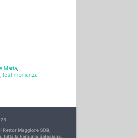
e Maria
,
a
,
testimonianza
023
el Rettor Maggiore SDB
,
à
,
tutta la Famiglia Salesiana
,