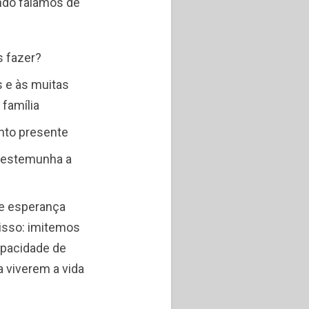
ndo falamos de
s fazer?
s e às muitas
família
nto presente
 testemunha a
 e esperança
sso: imitemos
apacidade de
 viverem a vida