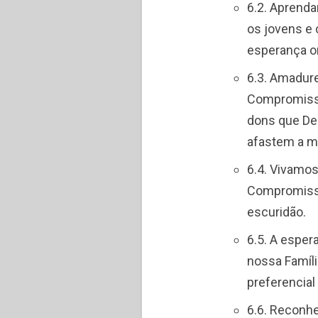
6.2. Aprend
os jovens e 
esperança o
6.3. Amadur
Compromisso
dons que De
afastem a m
6.4. Vivamo
Compromisso
escuridão.
6.5. A espe
nossa Famíl
preferencial
6.6. Reconh