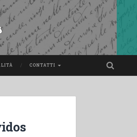
s
ALITÀ
CONTATTI
idos