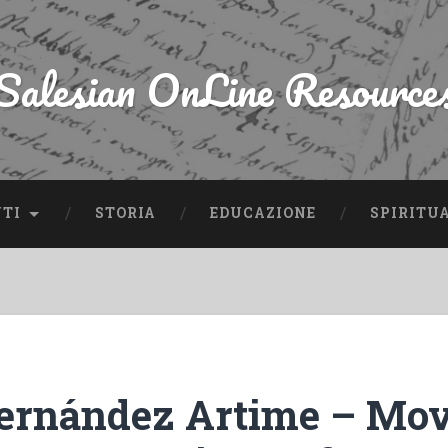
Salesian OnLine Resource
NTI
STORIA
EDUCAZIONE
SPIRITU
ernández Artime – Mov