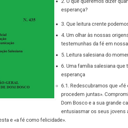
2. O que queremos dizer qua
esperança?
3. Que leitura crente podemo
4. Um olhar às nossas origen
testemunhas da fé em nossa 
5. Leitura salesiana do mome
6. Uma família salesiana que
esperança
6.1. Redescubramos que «fé
procedem juntas». Compromi
Dom Bosco e a sua grande c
entusiasmar os seus jovens a
ta e «a fé como felicidade».