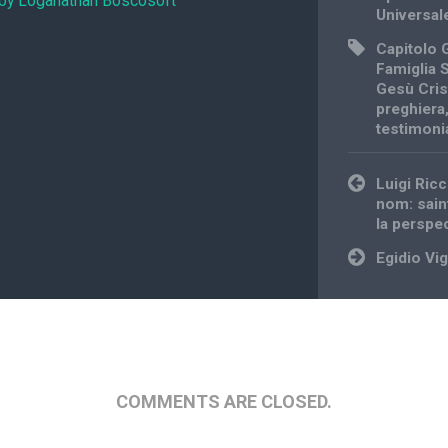
 by Loganathan Boscosoft
Universal
Capitolo 
Famiglia 
Gesù Cris
preghiera
testimoni
Post
Luigi Ric
navigation
nom: sain
Ia perspe
Egidio Vi
COMMENTS ARE CLOSED.