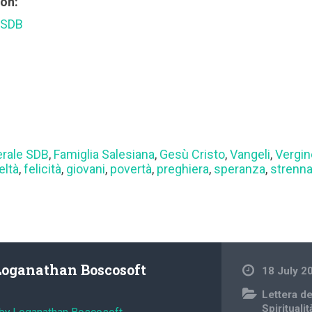
ion:
 SDB
erale SDB
,
Famiglia Salesiana
,
Gesù Cristo
,
Vangeli
,
Vergin
eltà
,
felicità
,
giovani
,
povertà
,
preghiera
,
speranza
,
strenn
Loganathan Boscosoft
18 July 2
Lettera d
Spiritualit