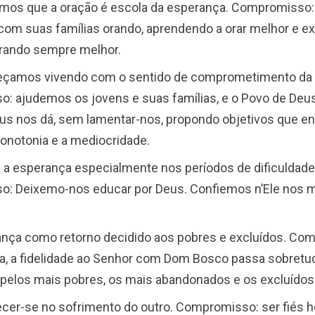
amos que a oração é escola da esperança. Compromiss
com suas famílias orando, aprendendo a orar melhor e ex
rando sempre melhor.
eçamos vivendo com o sentido de comprometimento da v
: ajudemos os jovens e suas famílias, e o Povo de Deus
us nos dá, sem lamentar-nos, propondo objetivos que 
onotonia e a mediocridade.
s a esperança especialmente nos períodos de dificuldad
: Deixemo-nos educar por Deus. Confiemos n’Ele nos
rança como retorno decidido aos pobres e excluídos. C
ia, a fidelidade ao Senhor com Dom Bosco passa sobretu
 pelos mais pobres, os mais abandonados e os excluídos
ecer-se no sofrimento do outro. Compromisso: ser fiés 