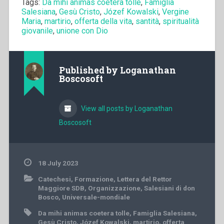
Tags:
Da mihi animas coetera tolle
,
Famiglia
Salesiana
,
Gesù Cristo
,
Józef Kowalski
,
Vergine
Maria
,
martirio
,
offerta della vita
,
santità
,
spiritualità
giovanile
,
unione con Dio
Published by
Loganathan
Boscosoft
View all posts by Loganathan
Boscosoft
18 July 2023
Catechesi
,
Formazione
,
Lettera del Rettor
Maggiore SDB
,
Organizzazione
,
Salesiani di don
Bosco
,
Universale-mondiale
Da mihi animas coetera tolle
,
Famiglia Salesiana
,
Gesù Cristo
,
Józef Kowalski
,
martirio
,
offerta