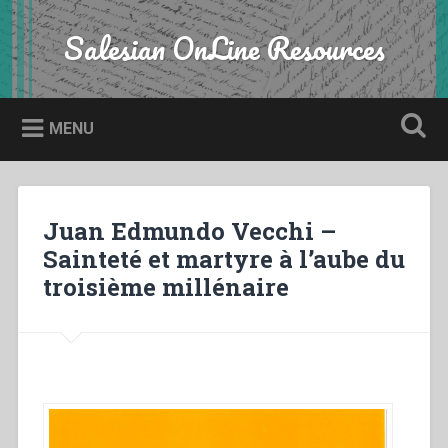
Skip
to
Salesian OnLine Resources
Search
content
MENU
Juan Edmundo Vecchi –
Sainteté et martyre à l’aube du
troisième millénaire