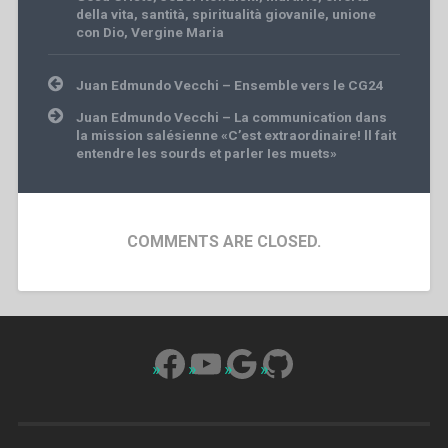
della vita
,
santità
,
spiritualità giovanile
,
unione
con Dio
,
Vergine Maria
Post
Juan Edmundo Vecchi – Ensemble vers le CG24
navigation
Juan Edmundo Vecchi – La communication dans
la mission salésienne «C’est extraordinaire! ll fait
entendre les sourds et parler Ies muets»
COMMENTS ARE CLOSED.
Facebook
YouTube
Google
GitHub