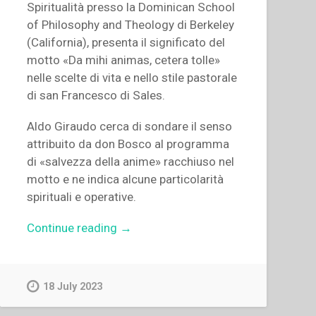
Spiritualità presso la Dominican School
of Philosophy and Theology di Berkeley
(California), presenta il significato del
motto «Da mihi animas, cetera tolle»
nelle scelte di vita e nello stile pastorale
di san Francesco di Sales.
Aldo Giraudo cerca di sondare il senso
attribuito da don Bosco al programma
di «salvezza della anime» racchiuso nel
motto e ne indica alcune particolarità
spirituali e operative.
“Aldo
Continue reading
→
Giraudo,Bruna
Grassini,Joe
Boenzi,Juan
18 July 2023
Bottasso,Luis
Roson,Marcella