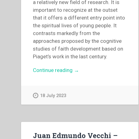
a relatively new field of research. It is
important to recognize at the outset
that it offers a different entry point into
the spiritual lives of young people. It
contrasts markedly from the
approaches proposed by the cognitive
studies of faith development based on
Piaget’s work in the last century.
“David
Continue reading
→
O’Malley
–
The
18 July 2023
youth
minister
as
mystic
and
Juan Edmundo Vecchi –