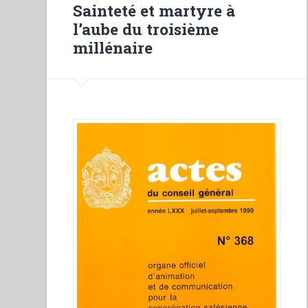
martyr.
Sainteté et martyre à
Recognizing
l’aube du troisième
and
millénaire
supporting
religious
experience
in
young
people”