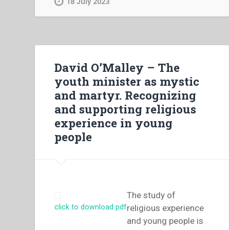
18 July 2023
Don
Bosco
con
Dio.
Ritratto
David O’Malley – The
di
youth minister as mystic
un
and martyr. Recognizing
Santo.”
and supporting religious
experience in young
people
The study of
religious experience
click to download pdf
and young people is