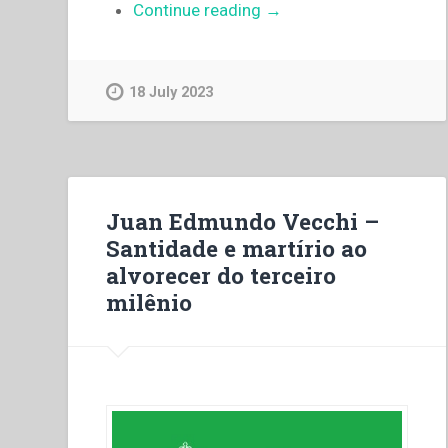
“Juan
Continue reading
→
Edmundo
Vecchi
–
18 July 2023
Sainteté
et
martyre
à
l’aube
Juan Edmundo Vecchi –
du
Santidade e martírio ao
troisième
alvorecer do terceiro
millénaire”
milênio