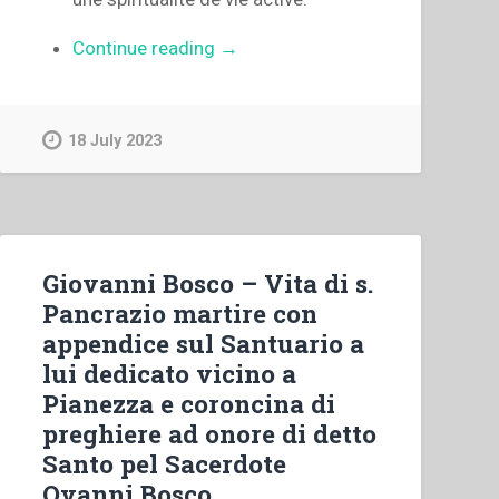
“Egidio
Continue reading
→
Viganò
–
Martyre
18 July 2023
et
passion
dans
l’esprit
apostolique
Giovanni Bosco – Vita di s.
de
Pancrazio martire con
Don
appendice sul Santuario a
Bosco”
lui dedicato vicino a
Pianezza e coroncina di
preghiere ad onore di detto
Santo pel Sacerdote
Ovanni Bosco