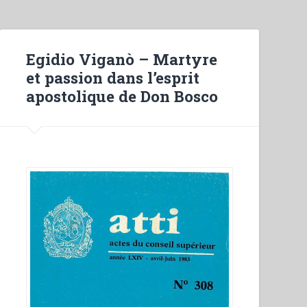
Farina,Marco
Rossetti
–
Egidio Viganò – Martyre
“Da
et passion dans l’esprit
mihi
apostolique de Don Bosco
animas”.
Pastori
dei
giovani”