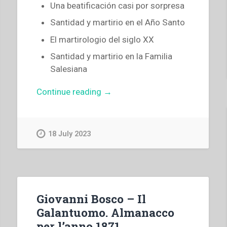
Una beatificación casi por sorpresa
Santidad y martirio en el Año Santo
El martirologio del siglo XX
Santidad y martirio en la Familia
Salesiana
“Juan
Continue reading
→
Edmundo
Vecchi
–
18 July 2023
Santidad
y
martirio
al
alba
Giovanni Bosco – Il
del
Galantuomo. Almanacco
tercer
per l’anno 1871