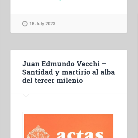
Bosco
–
Il
18 July 2023
galantuomo
e
le
sue
novelle.
Juan Edmundo Vecchi –
Almanacco
Santidad y martirio al alba
pel
del tercer milenio
1863”