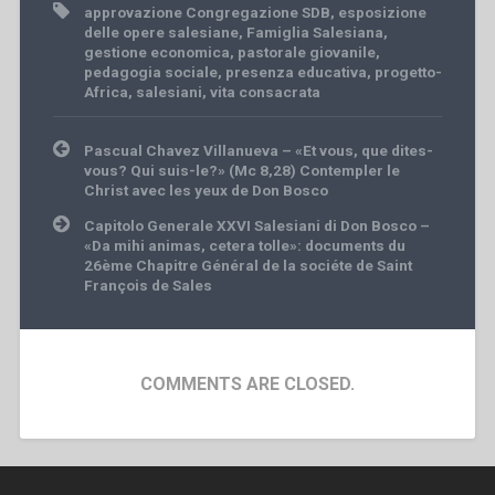
approvazione Congregazione SDB
,
esposizione
delle opere salesiane
,
Famiglia Salesiana
,
gestione economica
,
pastorale giovanile
,
pedagogia sociale
,
presenza educativa
,
progetto-
Africa
,
salesiani
,
vita consacrata
Post
Pascual Chavez Villanueva – «Et vous, que dites-
navigation
vous? Qui suis-le?» (Mc 8,28) Contempler le
Christ avec les yeux de Don Bosco
Capitolo Generale XXVI Salesiani di Don Bosco –
«Da mihi animas, cetera tolle»: documents du
26ème Chapitre Général de la sociéte de Saint
François de Sales
COMMENTS ARE CLOSED.