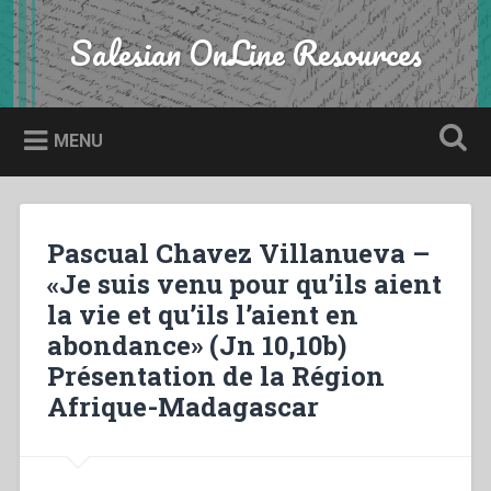
Skip
to
Salesian OnLine Resources
Search
content
MENU
Pascual Chavez Villanueva –
«Je suis venu pour qu’ils aient
la vie et qu’ils l’aient en
abondance» (Jn 10,10b)
Présentation de la Région
Afrique-Madagascar