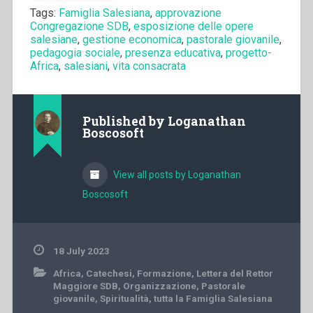
Tags:
Famiglia Salesiana
,
approvazione
Congregazione SDB
,
esposizione delle opere
salesiane
,
gestione economica
,
pastorale giovanile
,
pedagogia sociale
,
presenza educativa
,
progetto-
Africa
,
salesiani
,
vita consacrata
Published by
Loganathan
Boscosoft
View all posts by Loganathan
Boscosoft
18 July 2023
Africa
,
Catechesi
,
Formazione
,
Lettera del Rettor
Maggiore SDB
,
Organizzazione
,
Pastorale
giovanile
,
Spiritualità
,
tutta la Famiglia Salesiana