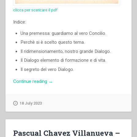
clicca per scaricare il pdf
Indice:
Una premessa: guardiamo al vero Concilio.
Perchè si è scelto questo tema.
Il ridimensionamento, nostro grande Dialogo.
Il Dialogo elemento di formazione e di vita.
Il segreto del vero Dialogo.
“Luigi
Continue reading
→
Ricceri
–
Il
18 July 2023
Dialogo
elemento
di
formazione
Pascual Chavez Villanueva –
e