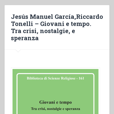
e
la
scuola
Jesús Manuel García,Riccardo
moderna”
Tonelli – Giovani e tempo.
Tra crisi, nostalgie, e
speranza