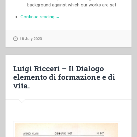
background against which our works are set
“Pascual
Continue reading
→
Chavez
Villanueva
–
18 July 2023
“I
have
come
so
Luigi Ricceri – Il Dialogo
that
elemento di formazione e di
they
vita.
may
have
life
and
have
it
to
the