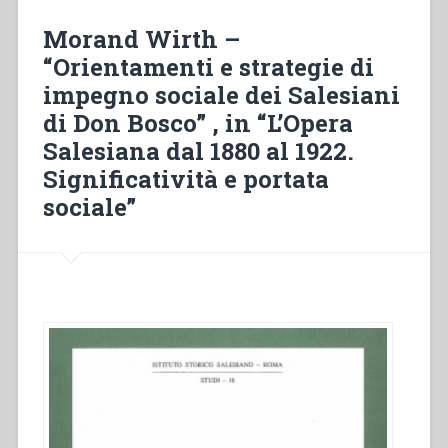
venido
para
Morand Wirth –
que
“Orientamenti e strategie di
tengan
impegno sociale dei Salesiani
vida,
y
di Don Bosco” , in “L’Opera
la
Salesiana dal 1880 al 1922.
tengan
Significatività e portata
abundante»
(Jn
sociale”
10,
10b)
Presentación
de
la
Región
África-
Madagascar”