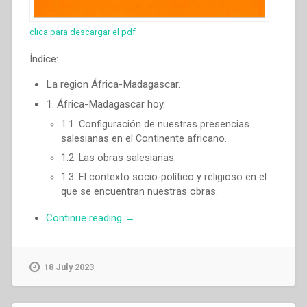
clica para descargar el pdf
Índice:
La region África-Madagascar.
1. África-Madagascar hoy.
1.1. Configuración de nuestras presencias
salesianas en el Continente africano.
1.2. Las obras salesianas.
1.3. El contexto socio-político y religioso en el
que se encuentran nuestras obras.
“Pascual
Continue reading
→
Chavez
Villanueva
–
18 July 2023
«Yo
he