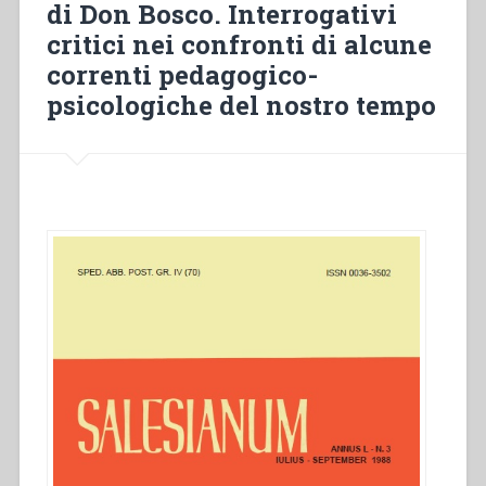
di
di Don Bosco. Interrogativi
Don
critici nei confronti di alcune
Bosco”
correnti pedagogico-
,
in
psicologiche del nostro tempo
“L’Opera
Salesiana
dal
1880
al
1922.
Significatività
e
portata
sociale””