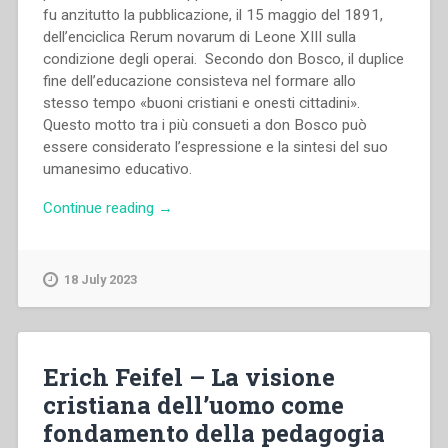
fu anzitutto la pubblicazione, il 15 maggio del 1891,
dell’enciclica Rerum novarum di Leone XIII sulla
condizione degli operai. Secondo don Bosco, il duplice
fine dell’educazione consisteva nel formare allo
stesso tempo «buoni cristiani e onesti cittadini».
Questo motto tra i più consueti a don Bosco può
essere considerato l’espressione e la sintesi del suo
umanesimo educativo.
“Morand
Continue reading
→
Wirth
–
“Orientamenti
18 July 2023
e
strategie
di
impegno
Erich Feifel – La visione
sociale
cristiana dell’uomo come
dei
fondamento della pedagogia
Salesiani