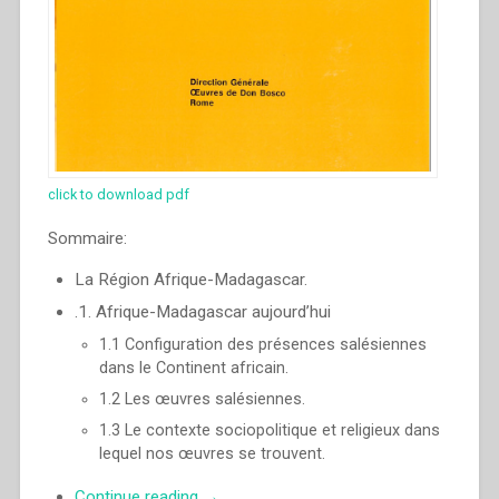
click to download pdf
Sommaire:
La Région Afrique-Madagascar.
.1. Afrique-Madagascar aujourd’hui
1.1 Configuration des présences salésiennes
dans le Continent africain.
1.2 Les œuvres salésiennes.
1.3 Le contexte sociopolitique et religieux dans
lequel nos œuvres se trouvent.
“Pascual
Continue reading
→