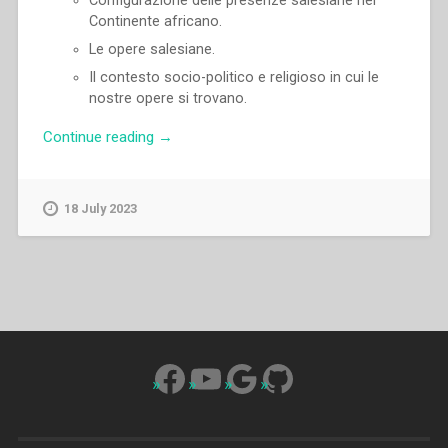
Configurazione delle presenze salesiane nel
Continente africano.
Le opere salesiane.
Il contesto socio-politico e religioso in cui le
nostre opere si trovano.
“Pascual
Continue reading
→
Chavez
Villanueva
–
18 July 2023
«Io
sono
venuto
perchè
abbiano
la
vita
Facebook
YouTube
Google
GitHub
e
l’abbiano
in
abbondanza»