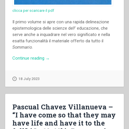
clicca per scaricare il pdf
Il primo volume si apre con una rapida delineazione
epistemologica delle scienze del!’ educazione, che
serve anche a inquadrare nel vero significato e nella
esatta funzionalità il materiale offerto da tutto il
Sommario
.
“Pietro
Continue reading
→
Braido
–
EDUCARE.
18 July 2023
Vol.
I.
Storia,
filosofia
Pascual Chavez Villanueva –
e
“I have come so that they may
metodologia
have life and have it to the
dell’educazione.
Metodologia