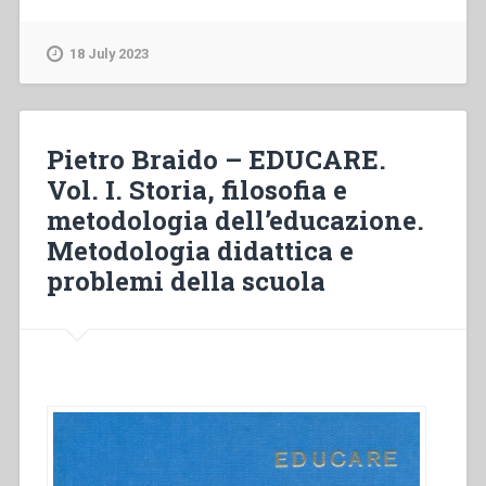
–
La
18 July 2023
visione
cristiana
dell’uomo
come
Pietro Braido – EDUCARE.
fondamento
Vol. I. Storia, filosofia e
della
metodologia dell’educazione.
pedagogia
di
Metodologia didattica e
Don
problemi della scuola
Bosco.
Interrogativi
critici
nei
confronti
di
alcune
correnti
pedagogico-