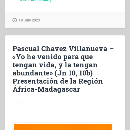
Chavez
Villanueva
–
18 July 2023
«Je
suis
venu
pour
Pascual Chavez Villanueva –
qu’ils
«Yo he venido para que
aient
tengan vida, y la tengan
la
vie
abundante» (Jn 10, 10b)
et
Presentación de la Región
qu’ils
África-Madagascar
l’aient
en
abondance»
(Jn
10,10b)
Présentation
de