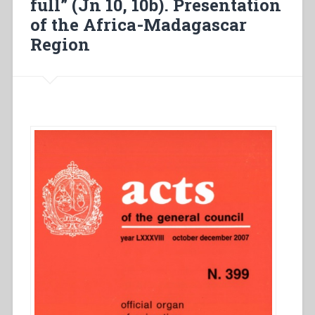
full” (Jn 10, 10b). Presentation
didattica
of the Africa-Madagascar
e
Region
problemi
della
scuola”