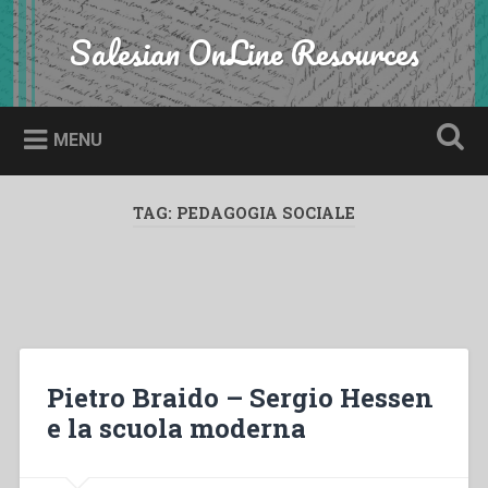
Skip
to
Salesian OnLine Resources
Search
content
MENU
TAG:
PEDAGOGIA SOCIALE
Pietro Braido – Sergio Hessen
e la scuola moderna