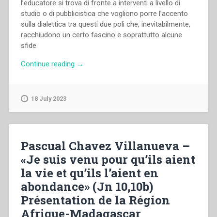
l’educatore si trova di fronte a interventi a livello di
studio o di pubblicistica che vogliono porre l’accento
sulla dialettica tra questi due poli che, inevitabilmente,
racchiudono un certo fascino e soprattutto alcune
sfide.
“Jesús
Continue reading
→
Manuel
García,Riccardo
Tonelli
18 July 2023
–
Giovani
e
tempo.
Pascual Chavez Villanueva –
Tra
«Je suis venu pour qu’ils aient
crisi,
la vie et qu’ils l’aient en
nostalgie,
e
abondance» (Jn 10,10b)
speranza”
Présentation de la Région
Afrique-Madagascar