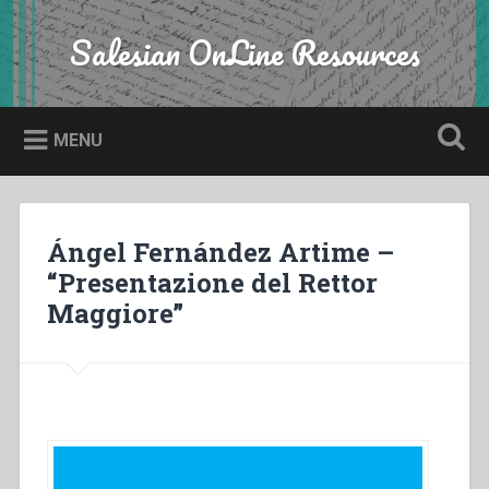
Skip
to
Salesian OnLine Resources
Search
content
MENU
Ángel Fernández Artime –
“Presentazione del Rettor
Maggiore”