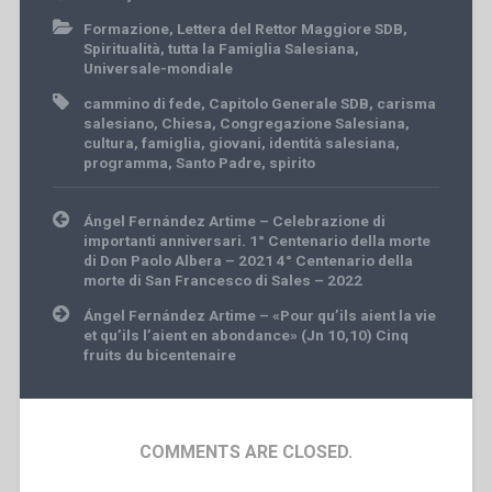
Formazione
,
Lettera del Rettor Maggiore SDB
,
Spiritualità
,
tutta la Famiglia Salesiana
,
Universale-mondiale
cammino di fede
,
Capitolo Generale SDB
,
carisma
salesiano
,
Chiesa
,
Congregazione Salesiana
,
cultura
,
famiglia
,
giovani
,
identità salesiana
,
programma
,
Santo Padre
,
spirito
Post
Ángel Fernández Artime – Celebrazione di
navigation
importanti anniversari. 1° Centenario della morte
di Don Paolo Albera – 2021 4° Centenario della
morte di San Francesco di Sales – 2022
Ángel Fernández Artime – «Pour qu’ils aient la vie
et qu’ils l’aient en abondance» (Jn 10,10) Cinq
fruits du bicentenaire
COMMENTS ARE CLOSED.