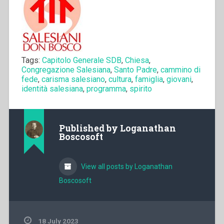
Tags:
Capitolo Generale SDB
,
Chiesa
,
Congregazione Salesiana
,
Santo Padre
,
cammino di
fede
,
carisma salesiano
,
cultura
,
famiglia
,
giovani
,
identità salesiana
,
programma
,
spirito
Published by
Loganathan
Boscosoft
View all posts by Loganathan
Boscosoft
18 July 2023