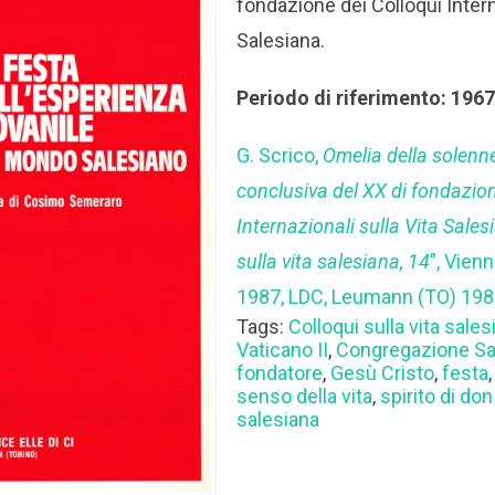
fondazione dei Colloqui Intern
Salesiana.
Periodo di riferimento: 196
G. Scrico,
Omelia della solenn
conclusiva del XX di fondazion
Internazionali sulla Vita Sales
sulla vita salesiana, 14
”, Vien
1987, LDC, Leumann (TO) 198
Tags:
Colloqui sulla vita sales
Vaticano II
,
Congregazione Sa
fondatore
,
Gesù Cristo
,
festa
senso della vita
,
spirito di do
salesiana