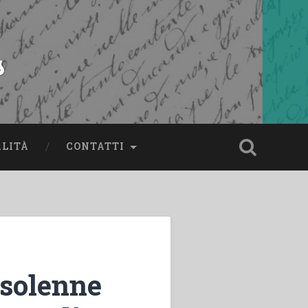
s
ALITÀ
CONTATTI
 solenne