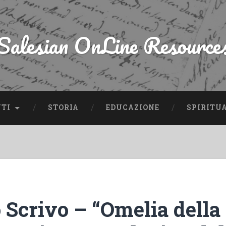
Salesian OnLine Resource
NTI
STORIA
EDUCAZIONE
SPIRITU
 Scrivo – “Omelia della