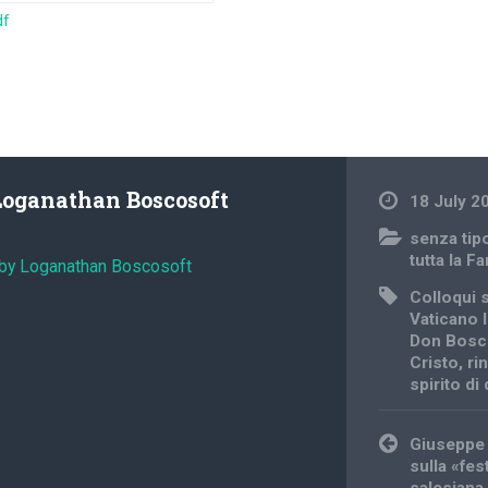
df
Loganathan Boscosoft
18 July 2
senza tip
tutta la F
 by Loganathan Boscosoft
Colloqui s
Vaticano I
Don Bosc
Cristo
,
ri
spirito d
Post
Giuseppe 
navigation
sulla «fes