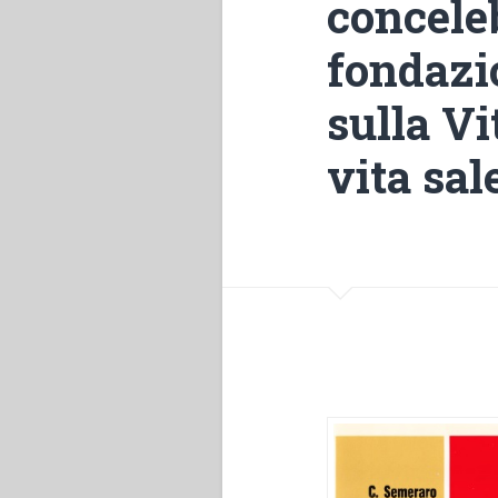
concele
fondazi
sulla Vi
vita sal