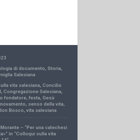
023
ologia di documento
,
Storia
,
amiglia Salesiana
ulla vita salesiana
,
Concilio
I
,
Congregazione Salesiana
,
o fondatore
,
festa
,
Gesù
nnovamento
,
senso della vita
,
i don Bosco
,
vita salesiana
Morante – “Per una catechesi
ta»” in “Colloqui sulla vita