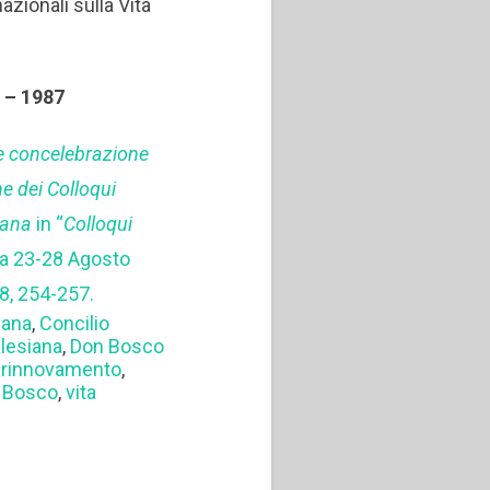
azionali sulla Vita
7 – 1987
e concelebrazione
e dei Colloqui
iana
in “
Colloqui
na 23-28 Agosto
8, 254-257.
iana
,
Concilio
lesiana
,
Don Bosco
,
rinnovamento
,
n Bosco
,
vita