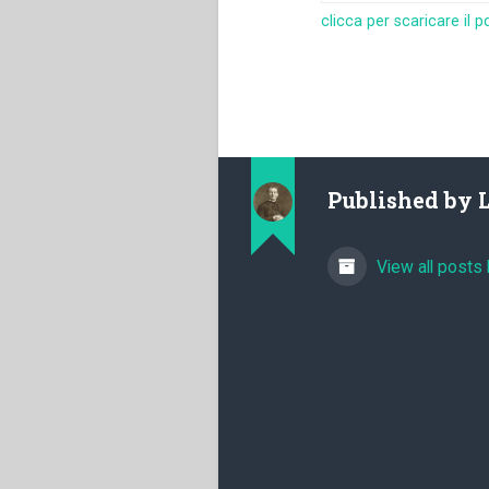
clicca per scaricare il p
Published by
View all posts