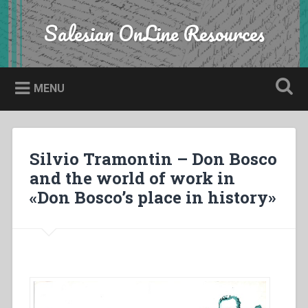
Skip
to
Salesian OnLine Resources
Search
content
MENU
Silvio Tramontin – Don Bosco
and the world of work in
«Don Bosco’s place in history»