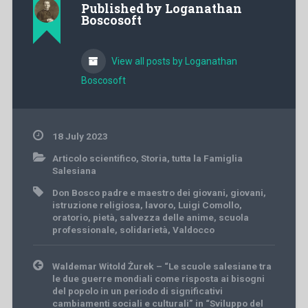
Published by
Loganathan
Boscosoft
View all posts by Loganathan
Boscosoft
18 July 2023
Articolo scientifico
,
Storia
,
tutta la Famiglia
Salesiana
Don Bosco padre e maestro dei giovani
,
giovani
,
istruzione religiosa
,
lavoro
,
Luigi Comollo
,
oratorio
,
pietà
,
salvezza delle anime
,
scuola
professionale
,
solidarietà
,
Valdocco
Post
Waldemar Witold Żurek – “Le scuole salesiane tra
navigation
le due guerre mondiali come risposta ai bisogni
del popolo in un periodo di significativi
cambiamenti sociali e culturali” in “Sviluppo del