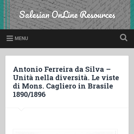
Skip
to
Salesian OnLine Resources
Search
content
MENU
Antonio Ferreira da Silva –
Unità nella diversità. Le viste
di Mons. Cagliero in Brasile
1890/1896