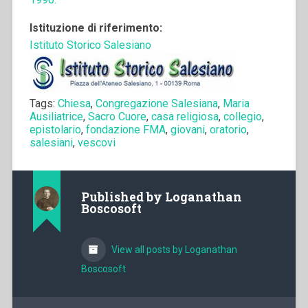
Istituzione di riferimento:
Istituto Storico Salesiano
Tags:
Chiesa
,
Congregazione Salesiana
,
Maria
Ausiliatrice
,
Sacro Cuore
,
casa religiosa
,
collegio
,
epistolario
,
fondazione FMA
,
giovani
,
oratorio
,
salesiani
,
vescovi
Published by
Loganathan
Boscosoft
View all posts by Loganathan
Boscosoft