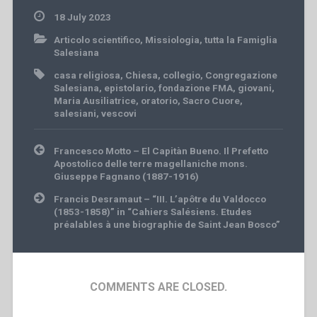
18 July 2023
Articolo scientifico
,
Missiologia
,
tutta la Famiglia
Salesiana
casa religiosa
,
Chiesa
,
collegio
,
Congregazione
Salesiana
,
epistolario
,
fondazione FMA
,
giovani
,
Maria Ausiliatrice
,
oratorio
,
Sacro Cuore
,
salesiani
,
vescovi
Post
Francesco Motto – El Capitàn Bueno. Il Prefetto
navigation
Apostolico delle terre magellaniche mons.
Giuseppe Fagnano (1887-1916)
Francis Desramaut – “III. L’apôtre du Valdocco
(1853-1858)” in “Cahiers Salésiens. Etudes
préalables à une biographie de Saint Jean Bosco”
COMMENTS ARE CLOSED.