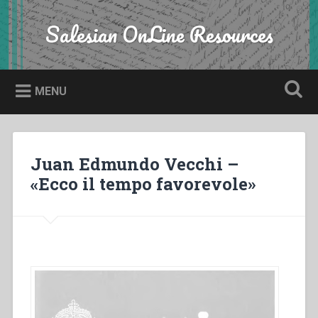
Skip
to
Salesian OnLine Resources
Search
content
MENU
Juan Edmundo Vecchi –
«Ecco il tempo favorevole»