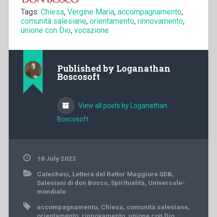
Tags:
Chiesa
,
Vergine Maria
,
accompagnamento
,
comunità salesiane
,
orientamento
,
rinnovamento
,
unione con Dio
,
vocazione
Published by
Loganathan
Boscosoft
View all posts by Loganathan
Boscosoft
18 July 2023
Catechesi
,
Lettera del Rettor Maggiore SDB
,
Salesiani di don Bosco
,
Spiritualità
,
Universale-
mondiale
accompagnamento
,
Chiesa
,
comunità salesiane
,
orientamento
,
rinnovamento
,
unione con Dio
,