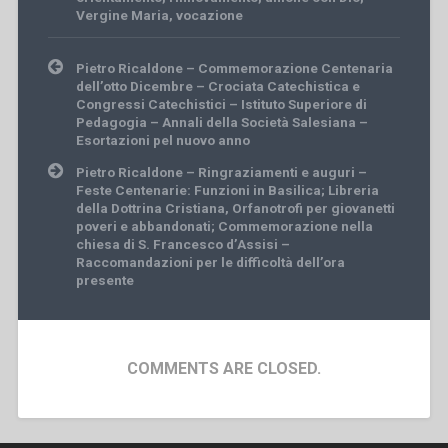
Vergine Maria
,
vocazione
Post
Pietro Ricaldone – Commemorazione Centenaria
navigation
dell’otto Dicembre – Crociata Catechistica e
Congressi Catechistici – Istituto Superiore di
Pedagogia – Annali della Società Salesiana –
Esortazioni pel nuovo anno
Pietro Ricaldone – Ringraziamenti e auguri –
Feste Centenarie: Funzioni in Basilica; Libreria
della Dottrina Cristiana, Orfanotrofi per giovanetti
poveri e abbandonati; Commemorazione nella
chiesa di S. Francesco d’Assisi –
Raccomandazioni per le difficoltà dell’ora
presente
COMMENTS ARE CLOSED.