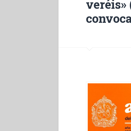
veréis» 
convoc