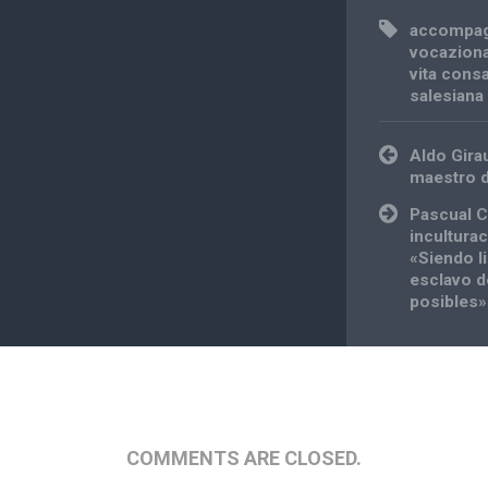
accompa
vocazion
vita cons
salesiana
Post
Aldo Gira
navigation
maestro d
Pascual C
incultura
«Siendo l
esclavo d
posibles» 
COMMENTS ARE CLOSED.