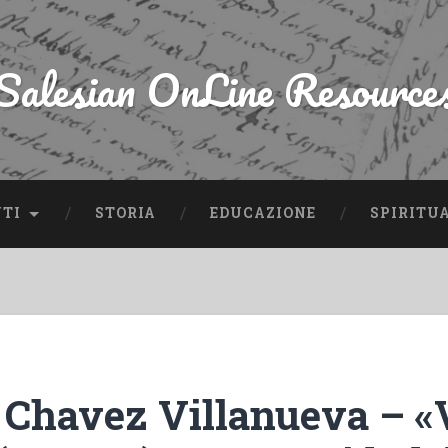
Salesian OnLine Resource
NTI
STORIA
EDUCAZIONE
SPIRITU
 Chavez Villanueva – «