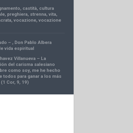
gnamento
,
castità
,
cultura
ale
,
preghiera
,
strenna
,
vita
,
acrata
,
vocazione
,
vocazione
udo – , Don Pablo Albera
e vida espiritual
havez Villanueva – La
ción del carisma salesiano
ibre como soy, me he hecho
e todos para ganar a los más
(1 Cor, 9, 19)