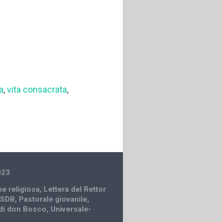
ta
,
vita consacrata
,
023
e religiosa
,
Lettera del Rettor
 SDB
,
Pastorale giovanile
,
 di don Bosco
,
Universale-