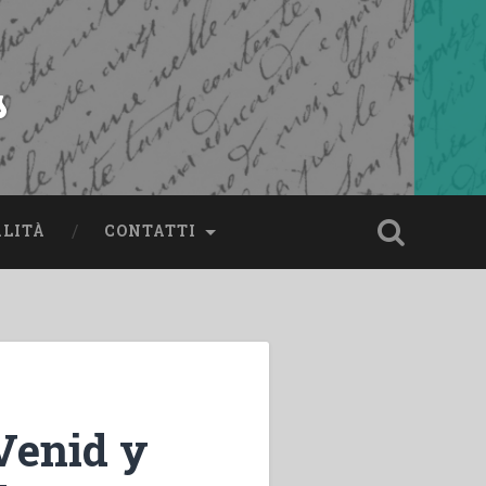
s
ALITÀ
CONTATTI
Venid y