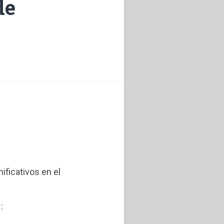
de
ificativos en el
: