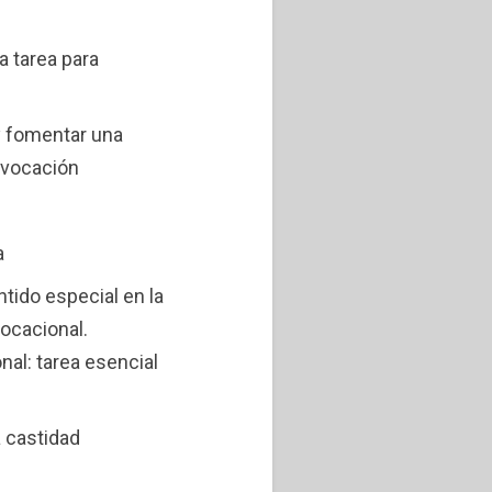
 tarea para
 y fomentar una
s vocación
a
tido especial en la
ocacional.
al: tarea esencial
a castidad