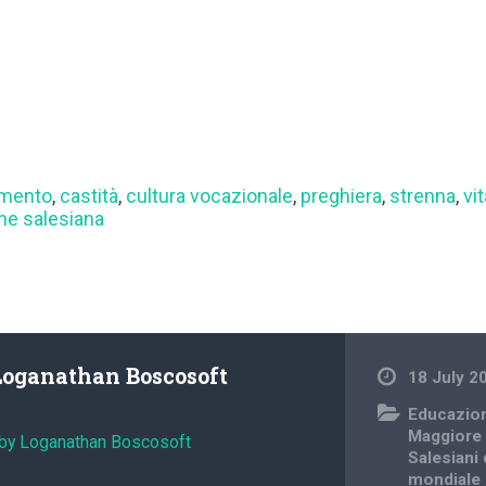
mento
,
castità
,
cultura vocazionale
,
preghiera
,
strenna
,
vi
ne salesiana
Loganathan Boscosoft
18 July 2
Educazion
Maggiore
 by Loganathan Boscosoft
Salesiani
mondiale