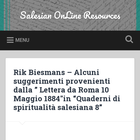
Skip
to
Salesian OnLine Resources
Search
content
MENU
Rik Biesmans – Alcuni
suggerimenti provenienti
dalla ” Lettera da Roma 10
Maggio 1884″in “Quaderni di
spiritualità salesiana 8”