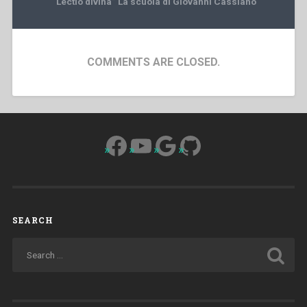
“Lectio divina” La scuola di Giovanni Cassiano
COMMENTS ARE CLOSED.
Facebook
YouTube
Google
GitHub
SEARCH