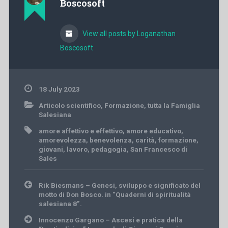
Boscosoft
View all posts by Loganathan
Boscosoft
18 July 2023
Articolo scientifico
,
Formazione
,
tutta la Famiglia
Salesiana
amore affettivo e effettivo
,
amore educativo
,
amorevolezza
,
benevolenza
,
carità
,
formazione
,
giovani
,
lavoro
,
pedagogia
,
San Francesco di
Sales
Post
Rik Biesmans – Genesi, sviluppo e significato del
navigation
motto di Don Bosco. in “Quaderni di spiritualità
salesiana 8”.
Innocenzo Gargano – Ascesi e pratica della