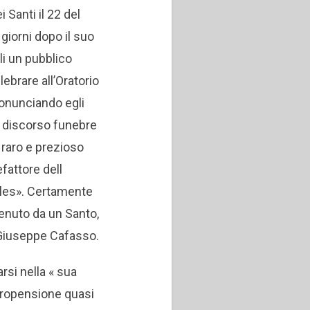
i Santi il 22 del
giorni dopo il suo
li un pubblico
lebrare all’Oratorio
ronunciando egli
il discorso funebre
ì raro e prezioso
fattore dell
Sales». Certamente
 tenuto da un Santo,
 Giuseppe Cafasso.
rsi nella « sua
propensione quasi