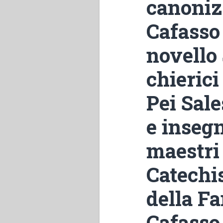
canoniz
Cafasso
novello 
chierici
Pei Sale
e insegn
maestri 
Catechis
della Fa
Cafasso 