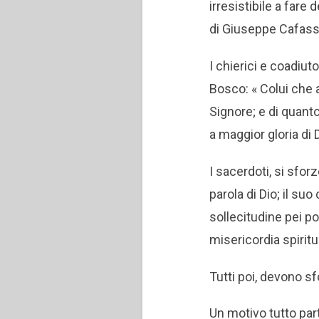
irresistibile a fare 
di Giuseppe Cafasso 
I chierici e coadiu
Bosco: « Colui che 
Signore; e di quant
a maggior gloria di 
I sacerdoti, si sfor
parola di Dio; il suo
sollecitudine pei po
misericordia spirit
Tutti poi, devono sf
Un motivo tutto part