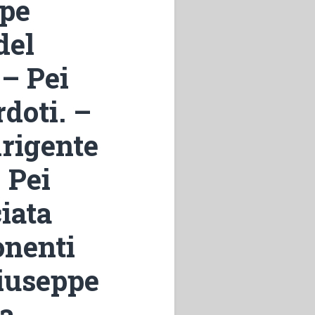
ppe
del
 – Pei
rdoti. –
irigente
 Pei
iata
onenti
Giuseppe
na