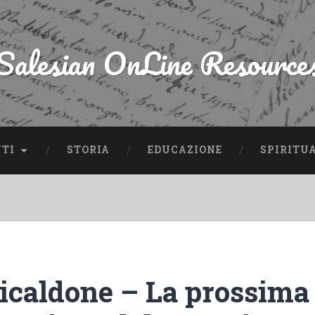
Salesian OnLine Resource
NTI
STORIA
EDUCAZIONE
SPIRITU
Ricaldone – La prossima