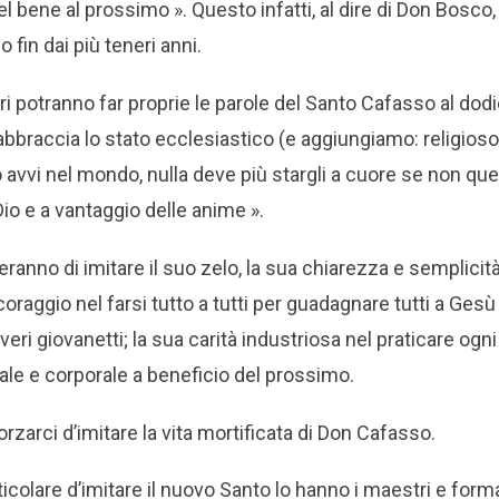
del bene al prossimo ». Questo infatti, al dire di Don Bosco, 
fin dai più teneri anni.
tori potranno far proprie le parole del Santo Cafasso al do
abbraccia lo stato ecclesiastico (e aggiungiamo: religioso)
o avvi nel mondo, nulla deve più stargli a cuore se non qu
Dio e a vantaggio delle anime ».
zeranno di imitare il suo zelo, la sua chiarezza e semplicità
 coraggio nel farsi tutto a tutti per guadagnare tutti a Gesù
veri giovanetti; la sua carità industriosa nel praticare ogni
uale e corporale a beneficio del prossimo.
orzarci d’imitare la vita mortificata di Don Cafasso.
icolare d’imitare il nuovo Santo lo hanno i maestri e forma