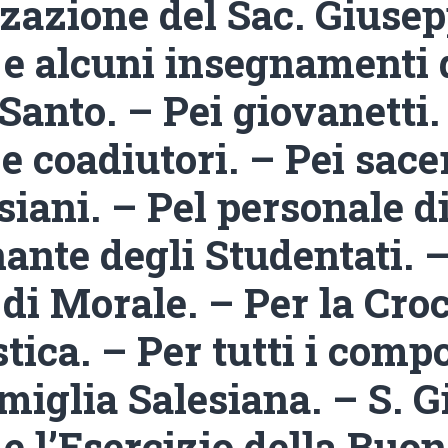
zazione del Sac. Giuse
 e alcuni insegnamenti 
Santo. – Pei giovanetti.
 e coadiutori. – Pei sace
siani. – Pel personale d
ante degli Studentati. –
di Morale. – Per la Croc
tica. – Per tutti i comp
miglia Salesiana. – S. 
e l’Esercizio della Buo