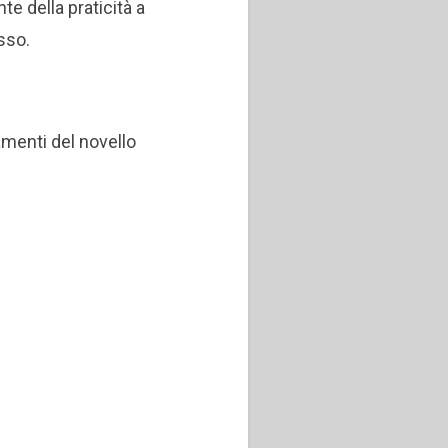
e della praticità a
sso.
menti del novello