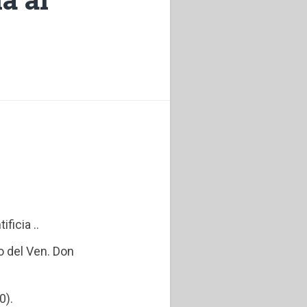
ficia ..
o del Ven. Don
0).