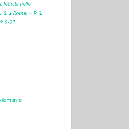
 fedeltà nelle
A. S. a Roma. – P. S.
2, 2-27.
golamento
,