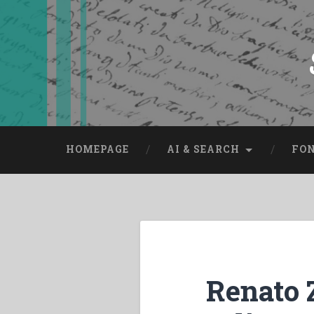
Skip
to
content
Search
HOMEPAGE
AI & SEARCH
FO
Renato Z