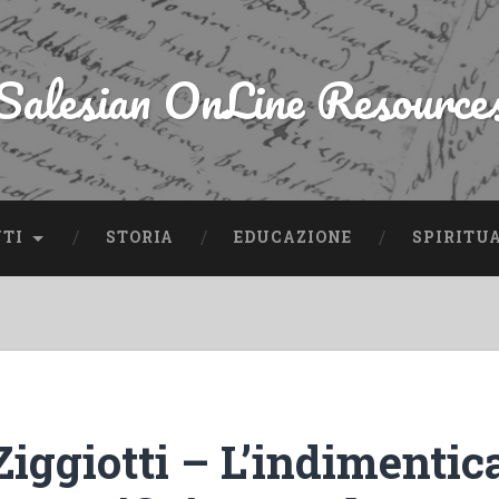
Salesian OnLine Resource
NTI
STORIA
EDUCAZIONE
SPIRITU
iggiotti – L’indimentic