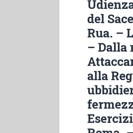
Udienza
del Sac
Rua. – L
– Dalla 
Attacca
alla Reg
ubbidien
fermezza
Esercizi 
Roma. – 