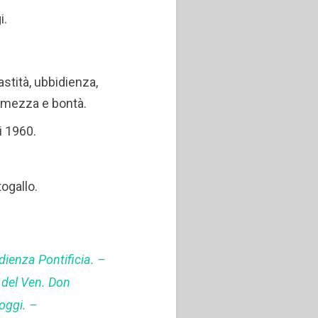
i.
astità, ubbidienza,
ermezza e bontà.
li 1960.
togallo.
0
dienza Pontificia. –
 del Ven. Don
oggi. –