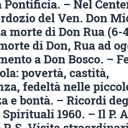
 Pontificia. – Nel Cente
erdozio del Ven. Don Mi
a morte di Don Rua (6-4
morte di Don, Rua ad og
mento a Don Bosco. – F
ola: povertà, castità,
za, fedeltà nelle piccol
 e bontà. – Ricordi deg
Spirituali 1960. – Il P. A
P. S. Visita straordinari