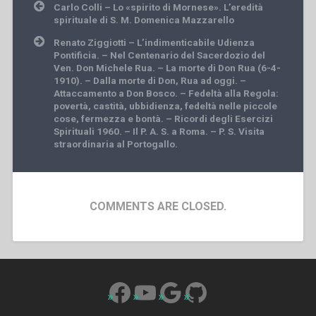
Post
Carlo Colli – Lo «spirito di Mornese». L’eredità
navigation
spirituale di S. M. Domenica Mazzarello
Renato Ziggiotti – L’indimenticabile Udienza
Pontificia. – Nel Centenario del Sacerdozio del
Ven. Don Michele Rua. – La morte di Don Rua (6-4-
1910). – Dalla morte di Don, Rua ad oggi. –
Attaccamento a Don Bosco. – Fedeltà alla Regola:
povertà, castità, ubbidienza, fedeltà nelle piccole
cose, fermezza e bontà. – Ricordi degli Esercizi
Spirituali 1960. – Il P. A. S. a Roma. – P. S. Visita
straordinaria al Portogallo.
COMMENTS ARE CLOSED.
Facebook
YouTube
Google
GitHub