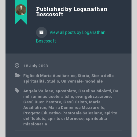
Published by
Loganathan
Boscosoft
View all posts by Loganathan
Boscosoft
18 July 2023
Figlie di Maria Ausiliatrice
,
Storia
,
Storia della
spiritualità
,
Studio
,
Universale-mondiale
Angela Vallese
,
apostolato
,
Carolina Mioletti
,
Da
mihi animas coetera tolle
,
evangelizzazione
,
Gesù Buon Pastore
,
Gesù Cristo
,
Maria
Ausiliatrice
,
Maria Domenica Mazzarello
,
Progetto Educativo-Pastorale Salesiano
,
spirito
dell’Istituto
,
spirito di Mornese
,
spiritualità
missionaria