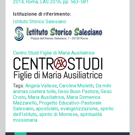
2014, Roma, LAS 2016, pp. 563-581.
Istituzione di riferimento:
Istituto Storico Salesiano
Centro Studi Figlie di Maria Ausiliatrice
Tags:
Angela Vallese
,
Carolina Mioletti
,
Da mihi
animas coetera tolle
,
Gesù Buon Pastore
,
Gesù
Cristo
,
Maria Ausiliatrice
,
Maria Domenica
Mazzarello
,
Progetto Educativo-Pastorale
Salesiano
,
apostolato
,
evangelizzazione
,
spirito
dell’Istituto
,
spirito di Mornese
,
spiritualità
missionaria