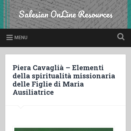
Skip
to
Salesian OnLine Resources
Search
content
MENU
Piera Cavaglià – Elementi
della spiritualità missionaria
delle Figlie di Maria
Ausiliatrice